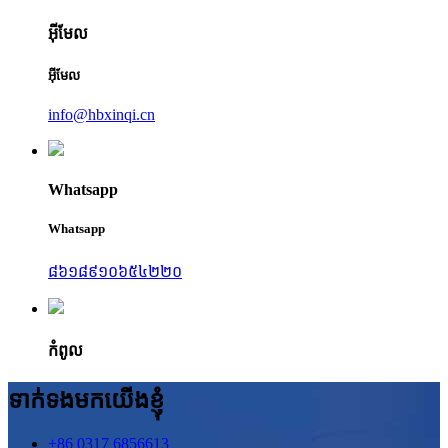
អ៊ីមែល
អ៊ីមែល
info@hbxinqi.cn
Whatsapp
Whatsapp
៨៦១៨៩១០៦៥៤២២០
កំពូល
ទាក់ទងមកយើងខ្ញុំ
+86 0317 6856613