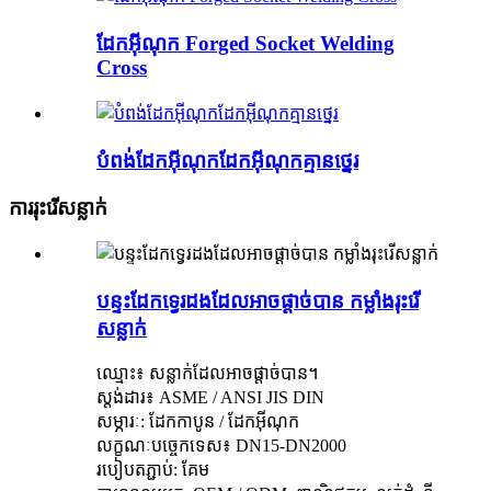
ដែកអ៊ីណុក Forged Socket Welding
Cross
បំពង់ដែកអ៊ីណុកដែកអ៊ីណុកគ្មានថ្នេរ
ការរុះរើសន្លាក់
បន្ទះដែកទ្វេរដងដែលអាចផ្ដាច់បាន កម្លាំងរុះរើ
សន្លាក់
ឈ្មោះ៖ សន្លាក់ដែលអាចផ្ដាច់បាន។
ស្តង់ដារ៖ ASME / ANSI JIS DIN
សម្ភារៈ: ដែកកាបូន / ដែកអ៊ីណុក
លក្ខណៈបច្ចេកទេស៖ DN15-DN2000
របៀប​តភ្ជាប់​: គែម​