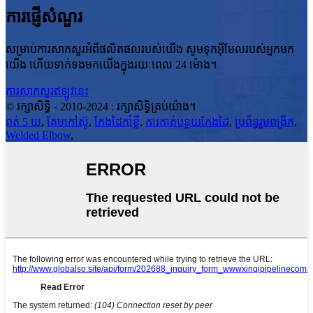
ការផ្ញើសំណួរ
សម្រាប់ការសាកសួរអំពីផលិតផលរបស់យើង សូមទុកអ៊ីមែលរបស់អ្នកមក
យើង ហើយទាក់ទងមកយើងក្នុងរយៈពេល 24 ម៉ោង។
ការសាកសួរឥឡូវនេះ
© រក្សាសិទ្ធិ - 2010-2024 : រក្សាសិទ្ធិគ្រប់យ៉ាង។
ពត់ 5 ឃ
,
គែមកៅស៊ូ
,
កែងដៃកាំខ្លី
,
ការកាត់បន្ថយកែងដៃ
,
ប្រព័ន្ធរួមពង្រីក
,
Welded Elbow
,