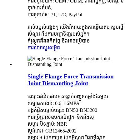
ការទទួលយក: OEM / ODM, ពាណិជ្ជកម្ម, លក់ដុំ, ទី
ភ្នាក់ងារតំបន់,
ការទូទាត់៖ T/T, L/C, PayPal
រាល់ចម្ងល់ផ្សេងៗ យើងរីករាយក្នុងការឆ្លើយតប សូមផ្ញើ
សំណួរ និងការបញ្ជាទិញរបស់អ្នក។
គំរូស្តុកគឺឥតគិតថ្លៃ និងអាចប្រើបាន
ការសាកសួរ
លម្អិត
Single Flange Force Transmission
Joint Dismantling Joint
ឈ្មោះផលិតផល៖ សន្លាក់បញ្ជូនកម្លាំងតែមួយ
សម្ពាធការងារ: 0.6-1.6MPA
អង្កត់ផ្ចិតបន្ទាប់បន្សំ៖ DN50-DN3200
ការប្រើប្រាស់ឧបករណ៍ផ្ទុក: ទឹកនិងលូ
សម្ភារៈបិទភ្ជាប់: NBR
ស្តង់ដារ៖ GB12465-2002
សម្ភារៈ៖ ដែកកាបូន ដែកអ៊ីណុក ដែកអ៊ីណុក