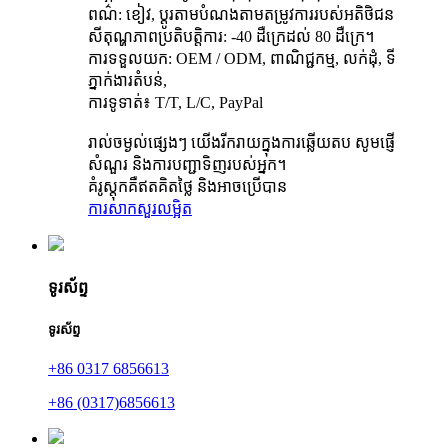
ពណ៌: ខៀវ, ប្ដូរតាមបំណងតាមតម្រូវការរបស់អតិថិជន
សីតុណ្ហភាពប្រតិបត្តិការ: -40 ដឺក្រេដល់ 80 ដឺក្រេ។
ការទទួលយក: OEM / ODM, ពាណិជ្ជកម្ម, លក់ដុំ, ទី
ភ្នាក់ងារតំបន់,
ការទូទាត់៖ T/T, L/C, PayPal
រាល់ចម្ងល់ផ្សេងៗ យើងរីករាយក្នុងការឆ្លើយតប សូមផ្ញើ
សំណួរ និងការបញ្ជាទិញរបស់អ្នក។
គំរូស្តុកគឺឥតគិតថ្លៃ និងអាចប្រើបាន
ការសាកសួរ
លម្អិត
ទូរស័ព្ទ
ទូរស័ព្ទ
+86 0317 6856613
+86 (0317)6856613