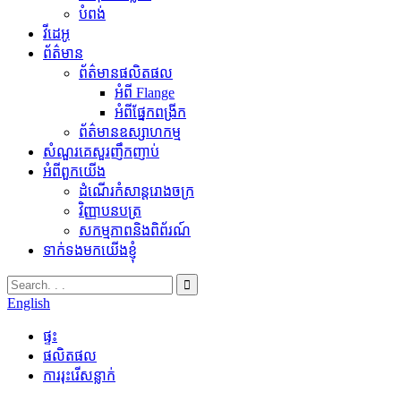
បំពង់
វីដេអូ
ព័ត៌មាន
ព័ត៌មានផលិតផល
អំពី Flange
អំពីផ្នែកពង្រីក
ព័ត៌មានឧស្សាហកម្ម
សំណួរគេសួរញឹកញាប់
អំពីពួកយើង
ដំណើរកំសាន្តរោងចក្រ
វិញ្ញាបនបត្រ
សកម្មភាពនិងពិព័រណ៍
ទាក់ទងមកយើងខ្ញុំ
English
ផ្ទះ
ផលិតផល
ការរុះរើសន្លាក់