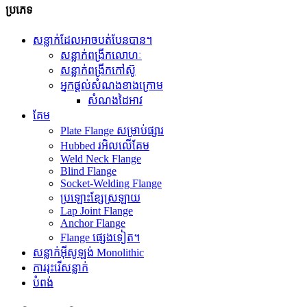
ប្រភេទ
សន្លាក់ដែលអាចបត់បែនបាន។
សន្លាក់ពង្រីកលោហៈ
សន្លាក់ពង្រីកកៅស៊ូ
អ្នកផ្តល់សំណងខាងក្រោម
សំណងដៃអាវ
គែម
Plate Flange សម្រាប់ផ្សារ
Hubbed រអិលលើគែម
Weld Neck Flange
Blind Flange
Socket-Welding Flange
ប្រឡោះខ្សែស្រឡាយ
Lap Joint Flange
Anchor Flange
Flange ផ្សេងទៀត។
សន្លាក់អ៊ីសូឡង់ Monolithic
ការរុះរើសន្លាក់
បំពង់