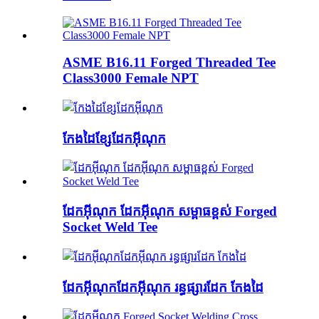
ASME B16.11 Forged Threaded Tee
Class3000 Female NPT
កែងដៃខ្សែដែកអ៊ីណុក
ដែកអ៊ីណុក ដែកអ៊ីណុក សម្ពាធខ្ពស់ Forged
Socket Weld Tee
ដែកអ៊ីណុកដែកអ៊ីណុក រន្ធផ្សារដែក កែងដៃ