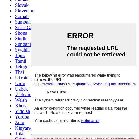
Slovak
Slovenian
Somali
Samoan
Scots Gaelic
Shona
Sindhi
Sundanese
Swahili
Tajik
Tamil
Telugu
Thai
Ukrainian
Urdu
Uzbek
Vietnamese
Welsh
Xhosa
Yiddish
Yoruba
Zulu
Kinyarwanda
Tatar