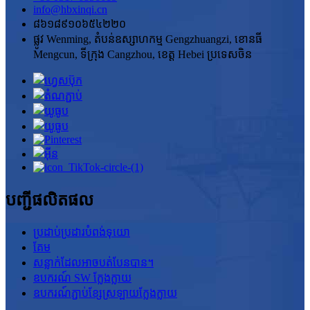
info@hbxinqi.cn
៨៦១៨៩១០៦៥៤២២០
ផ្លូវ Wenming, តំបន់ឧស្សាហកម្ម Gengzhuangzi, ខោនធី
Mengcun, ទីក្រុង Cangzhou, ខេត្ត Hebei ប្រទេសចិន
បញ្ជីផលិតផល
ប្រដាប់ប្រដារបំពង់ទុយោ
គែម
សន្លាក់ដែលអាចបត់បែនបាន។
ឧបករណ៍ SW ក្លែងក្លាយ
ឧបករណ៍ភ្ជាប់ខ្សែស្រឡាយក្លែងក្លាយ