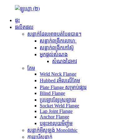
ផ្ទះ
ផលិតផល
សន្លាក់ដែលអាចបត់បែនបាន។
សន្លាក់ពង្រីកលោហៈ
សន្លាក់ពង្រីកកៅស៊ូ
អ្នកផ្តល់សំណង
សំណងដៃអាវ
គែម
Weld Neck Flange
Hubbed រអិលលើគែម
Plate Flange សម្រាប់ផ្សារ
Blind Flange
ប្រឡោះខ្សែស្រឡាយ
Socket Weld Flange
Lap Joint Flange
Anchor Flange
បន្ទះអាលុយមីញ៉ូម
សន្លាក់អ៊ីសូឡង់ Monolithic
ការរុះរើសន្លាក់