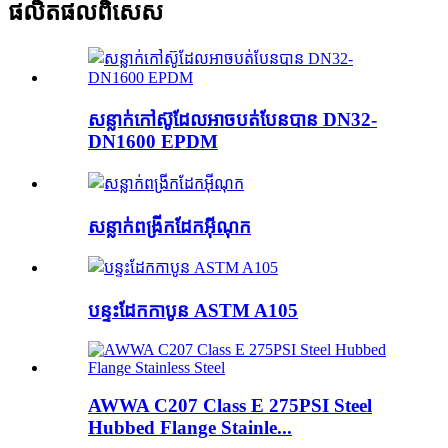
ផលិតផលពិសេស
សន្លាក់កៅស៊ូដែលអាចបត់បែនបាន DN32-
DN1600 EPDM
សន្លាក់ពង្រីកដែកអ៊ីណុក
បន្ទះដែកកាបូន ASTM A105
AWWA C207 Class E 275PSI Steel
Hubbed Flange Stainle...