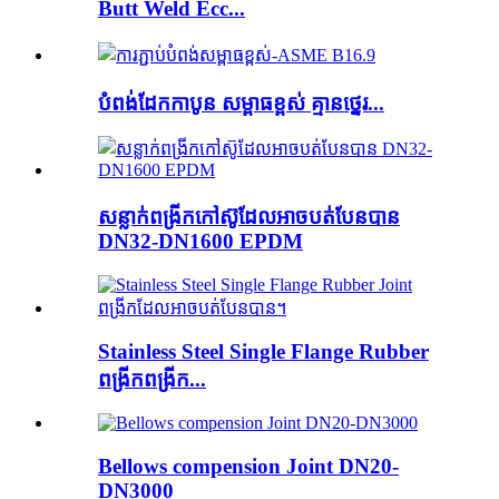
Butt Weld Ecc...
បំពង់ដែកកាបូន សម្ពាធខ្ពស់ គ្មានថ្នេរ...
សន្លាក់ពង្រីកកៅស៊ូដែលអាចបត់បែនបាន
DN32-DN1600 EPDM
Stainless Steel Single Flange Rubber
ពង្រីកពង្រីក...
Bellows compension Joint DN20-
DN3000