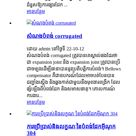
ជំនួសឱ្យការផ្សារដែក ...
អានបន្ថែម
សំណងបំពង់ corrugated
ដោយ admin នៅថ្ងៃទី 22-10-12
សំណងបំពង់ corrugated ត្រូវបានគេស្គាល់ផងដែរថា
ជា expansion joint និង expansion joint ត្រូវបានប្រើ
ជាចម្បងដើម្បីធានាបាននូវប្រតិបត្តិការបំពង់។ Bellows
compensator គឺជាឧបករណ៍ដែលអាចបត់បែនបាន
ជញ្ជាំងស្តើង និងឆ្លងកាត់ជាមួយនឹងមុខងារពង្រីក ដែល
ផ្សំឡើងពីបំពង់ដែក និងសមាសធាតុ។ គោលការណ៍
ការងារ...
អានបន្ថែម
ការប្រើប្រាស់និងលក្ខណៈនៃបំពង់ដែកអ៊ីណុក
304