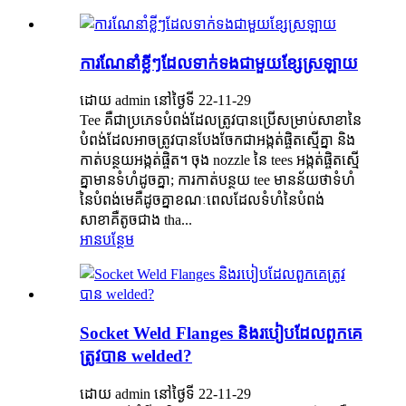
ការណែនាំខ្លីៗដែលទាក់ទងជាមួយខ្សែស្រឡាយ
ដោយ admin នៅថ្ងៃទី 22-11-29
Tee គឺ​ជា​ប្រភេទ​បំពង់​ដែល​ត្រូវ​បាន​ប្រើ​សម្រាប់​សាខា​នៃ​
បំពង់​ដែល​អាច​ត្រូវ​បាន​បែង​ចែក​ជា​អង្កត់ផ្ចិត​ស្មើគ្នា និង​
កាត់​បន្ថយ​អង្កត់ផ្ចិត។ ចុង nozzle នៃ tees អង្កត់ផ្ចិតស្មើ
គ្នាមានទំហំដូចគ្នា; ការកាត់បន្ថយ tee មានន័យថាទំហំ
នៃបំពង់មេគឺដូចគ្នាខណៈពេលដែលទំហំនៃបំពង់
សាខាគឺតូចជាង tha...
អានបន្ថែម
Socket Weld Flanges និងរបៀបដែលពួកគេ
ត្រូវបាន welded?
ដោយ admin នៅថ្ងៃទី 22-11-29