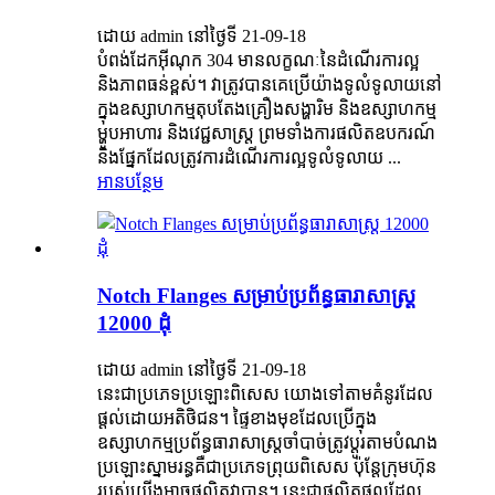
ដោយ admin នៅថ្ងៃទី 21-09-18
បំពង់ដែកអ៊ីណុក 304 មានលក្ខណៈនៃដំណើរការល្អ
និងភាពធន់ខ្ពស់។ វាត្រូវបានគេប្រើយ៉ាងទូលំទូលាយនៅ
ក្នុងឧស្សាហកម្មតុបតែងគ្រឿងសង្ហារិម និងឧស្សាហកម្ម
ម្ហូបអាហារ និងវេជ្ជសាស្ត្រ ព្រមទាំងការផលិតឧបករណ៍
និងផ្នែកដែលត្រូវការដំណើរការល្អទូលំទូលាយ ...
អានបន្ថែម
Notch Flanges សម្រាប់ប្រព័ន្ធធារាសាស្រ្ត
12000 ដុំ
ដោយ admin នៅថ្ងៃទី 21-09-18
នេះជាប្រភេទប្រឡោះពិសេស យោងទៅតាមគំនូរដែល
ផ្តល់ដោយអតិថិជន។ ផ្ទៃខាងមុខដែលប្រើក្នុង
ឧស្សាហកម្មប្រព័ន្ធធារាសាស្រ្តចាំបាច់ត្រូវប្ដូរតាមបំណង
ប្រឡោះស្នាមរន្ធគឺជាប្រភេទព្រុយពិសេស ប៉ុន្តែក្រុមហ៊ុន
របស់យើងអាចផលិតវាបាន។ នេះ​ជា​ផលិតផល​ដែល​