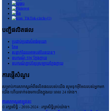
បញ្ជីផលិតផល
ប្រដាប់ប្រដារបំពង់ទុយោ
គែម
សន្លាក់ដែលអាចបត់បែនបាន។
ឧបករណ៍ SW ក្លែងក្លាយ
ឧបករណ៍ភ្ជាប់ខ្សែស្រឡាយក្លែងក្លាយ
ការផ្ញើសំណួរ
សម្រាប់ការសាកសួរអំពីផលិតផលរបស់យើង សូមទុកអ៊ីមែលរបស់អ្នកមក
យើង ហើយទាក់ទងមកយើងក្នុងរយៈពេល 24 ម៉ោង។
ការសាកសួរឥឡូវនេះ
© រក្សាសិទ្ធិ - 2010-2024 : រក្សាសិទ្ធិគ្រប់យ៉ាង។