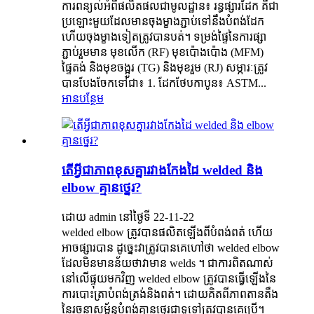
ការពន្យល់អំពីផលិតផលជាមូលដ្ឋាន៖ រន្ធផ្សារដែក គឺជា
ប្រឡោះមួយដែលមានចុងម្ខាងភ្ជាប់ទៅនឹងបំពង់ដែក
ហើយចុងម្ខាងទៀតត្រូវបានបត់។ ទម្រង់ផ្ទៃនៃការផ្សា
ភ្ជាប់រួមមាន មុខលើក (RF) មុខប៉ោងប៉ោង (MFM)
ផ្ទៃតង់ និងមុខចង្អូរ (TG) និងមុខរួម (RJ) សម្ភារៈត្រូវ
បានបែងចែកទៅជា៖ 1. ដែកថែបកាបូន៖ ASTM...
អានបន្ថែម
តើអ្វីជាភាពខុសគ្នារវាងកែងដៃ welded និង
elbow គ្មានថ្នេរ?
ដោយ admin នៅថ្ងៃទី 22-11-22
welded elbow ត្រូវបានផលិតឡើងពីបំពង់ពត់ ហើយ
អាចផ្សារបាន ដូច្នេះវាត្រូវបានគេហៅថា welded elbow
ដែលមិនមានន័យថាវាមាន welds ។ ជាការពិតណាស់
នៅលើផ្ទុយមកវិញ welded elbow ត្រូវបានធ្វើឡើងនៃ
ការបោះត្រាបំពង់ត្រង់និងពត់។ ដោយគិតពីភាពតានតឹង
នៃរចនាសម្ព័ន្ធបំពង់គ្មានថ្នេរជាទូទៅត្រូវបានគេប្រើ។