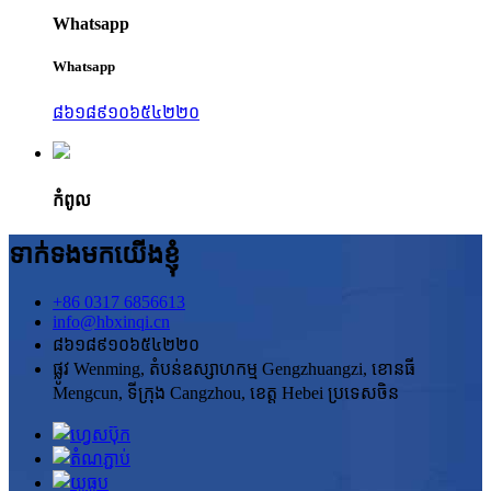
Whatsapp
Whatsapp
៨៦១៨៩១០៦៥៤២២០
កំពូល
ទាក់ទងមកយើងខ្ញុំ
+86 0317 6856613
info@hbxinqi.cn
៨៦១៨៩១០៦៥៤២២០
ផ្លូវ Wenming, តំបន់ឧស្សាហកម្ម Gengzhuangzi, ខោនធី
Mengcun, ទីក្រុង Cangzhou, ខេត្ត Hebei ប្រទេសចិន