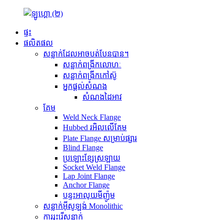
ផ្ទះ
ផលិតផល
សន្លាក់ដែលអាចបត់បែនបាន។
សន្លាក់ពង្រីកលោហៈ
សន្លាក់ពង្រីកកៅស៊ូ
អ្នកផ្តល់សំណង
សំណងដៃអាវ
គែម
Weld Neck Flange
Hubbed រអិលលើគែម
Plate Flange សម្រាប់ផ្សារ
Blind Flange
ប្រឡោះខ្សែស្រឡាយ
Socket Weld Flange
Lap Joint Flange
Anchor Flange
បន្ទះអាលុយមីញ៉ូម
សន្លាក់អ៊ីសូឡង់ Monolithic
ការរុះរើសន្លាក់