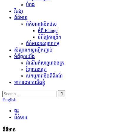
បំពង់
វីដេអូ
ព័ត៌មាន
ព័ត៌មានផលិតផល
អំពី Flange
អំពីផ្នែកពង្រីក
ព័ត៌មានឧស្សាហកម្ម
សំណួរគេសួរញឹកញាប់
អំពីពួកយើង
ដំណើរកំសាន្តរោងចក្រ
វិញ្ញាបនបត្រ
សកម្មភាពនិងពិព័រណ៍
ទាក់ទងមកយើងខ្ញុំ
English
ផ្ទះ
ព័ត៌មាន
ព័ត៌មាន