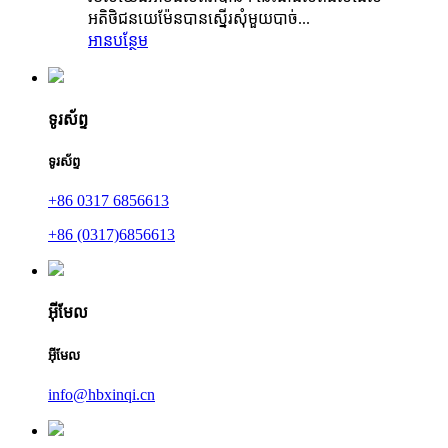
អតិថិជន​យេម៉ែន​បាន​ស្នើរ​សុំ​មួយ​បាច់...
អានបន្ថែម
ទូរស័ព្ទ
ទូរស័ព្ទ
+86 0317 6856613
+86 (0317)6856613
អ៊ីមែល
អ៊ីមែល
info@hbxinqi.cn