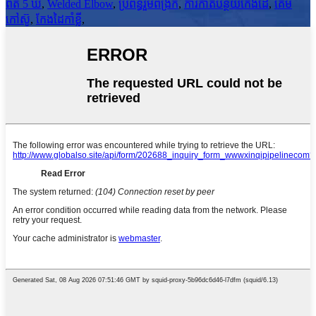
ពត់ 5 ឃ
,
Welded Elbow
,
ប្រព័ន្ធរួមពង្រីក
,
ការកាត់បន្ថយកែងដៃ
,
គែម
កៅស៊ូ
,
កែងដៃកាំខ្លី
,