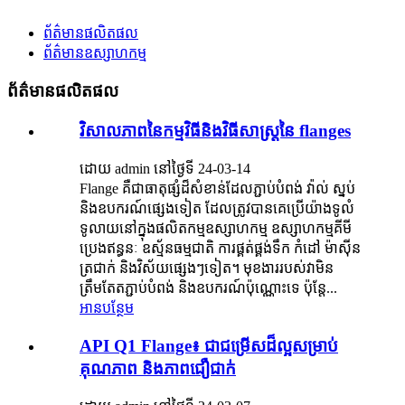
ព័ត៌មានផលិតផល
ព័ត៌មានឧស្សាហកម្ម
ព័ត៌មានផលិតផល
វិសាលភាពនៃកម្មវិធីនិងវិធីសាស្រ្តនៃ flanges
ដោយ admin នៅថ្ងៃទី 24-03-14
Flange គឺជាធាតុផ្សំដ៏សំខាន់ដែលភ្ជាប់បំពង់ វ៉ាល់ ស្នប់
និងឧបករណ៍ផ្សេងទៀត ដែលត្រូវបានគេប្រើយ៉ាងទូលំ
ទូលាយនៅក្នុងផលិតកម្មឧស្សាហកម្ម ឧស្សាហកម្មគីមី
ប្រេងឥន្ធនៈ ឧស្ម័នធម្មជាតិ ការផ្គត់ផ្គង់ទឹក កំដៅ ម៉ាស៊ីន
ត្រជាក់ និងវិស័យផ្សេងៗទៀត។ មុខងាររបស់វាមិន
ត្រឹមតែតភ្ជាប់បំពង់ និងឧបករណ៍ប៉ុណ្ណោះទេ ប៉ុន្តែ...
អានបន្ថែម
API Q1 Flange៖ ជាជម្រើសដ៏ល្អសម្រាប់
គុណភាព និងភាពជឿជាក់