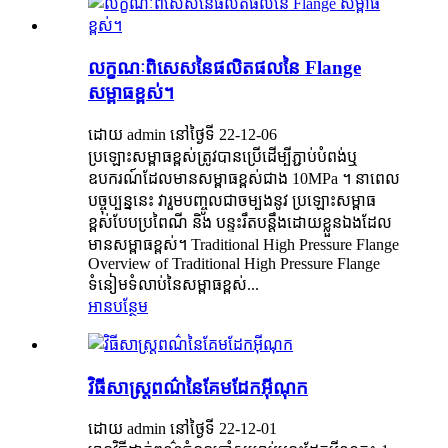
លក្ខណៈពិសេសនៃផលិតផលនៃ Flange
សម្ពាធខ្ពស់។
ដោយ admin នៅថ្ងៃទី 22-12-06
ប្រឡោះសម្ពាធខ្ពស់ត្រូវបានប្រើដើម្បីភ្ជាប់បំពង់ឬ
ឧបករណ៍ដែលមានសម្ពាធខ្ពស់ជាង 10MPa ។ នាពេល
បច្ចុប្បន្ននេះ វារួមបញ្ចូលជាចម្បងនូវ ប្រឡោះសម្ពាធ
ខ្ពស់បែបប្រពៃណី និង បន្ទះរឹតបន្តឹងដោយខ្លួនឯងដែល
មានសម្ពាធខ្ពស់។ Traditional High Pressure Flange
Overview of Traditional High Pressure Flange
ទំនៀមទំលាប់នៃសម្ពាធខ្ពស់...
អានបន្ថែម
វិធីសាស្រ្តពណ៌នៃគែមដែកអ៊ីណុក
ដោយ admin នៅថ្ងៃទី 22-12-01