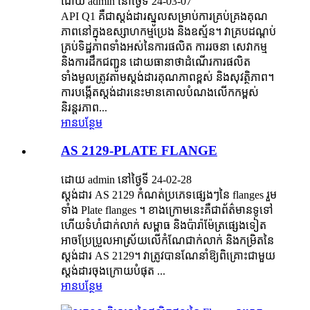
ដោយ admin នៅថ្ងៃទី 24-03-07
API Q1 គឺជាស្តង់ដារស្នូលសម្រាប់ការគ្រប់គ្រងគុណ
ភាពនៅក្នុងឧស្សាហកម្មប្រេង និងឧស្ម័ន។ វាគ្របដណ្តប់
គ្រប់ទិដ្ឋភាពទាំងអស់នៃការផលិត ការរចនា សេវាកម្ម
និងការដឹកជញ្ជូន ដោយធានាថាដំណើរការផលិត
ទាំងមូលត្រូវតាមស្តង់ដារគុណភាពខ្ពស់ និងសុវត្ថិភាព។
ការបង្កើតស្តង់ដារនេះមានគោលបំណងលើកកម្ពស់
និរន្តរភាព...
អានបន្ថែម
AS 2129-PLATE FLANGE
ដោយ admin នៅថ្ងៃទី 24-02-28
ស្តង់ដារ AS 2129 កំណត់ប្រភេទផ្សេងៗនៃ flanges រួម
ទាំង Plate flanges ។ ខាងក្រោមនេះគឺជាព័ត៌មានទូទៅ
ហើយទំហំជាក់លាក់ សម្ពាធ និងប៉ារ៉ាម៉ែត្រផ្សេងទៀត
អាចប្រែប្រួលអាស្រ័យលើកំណែជាក់លាក់ និងកម្រិតនៃ
ស្តង់ដារ AS 2129។ វាត្រូវបានណែនាំឱ្យពិគ្រោះជាមួយ
ស្តង់ដារចុងក្រោយបំផុត ...
អានបន្ថែម