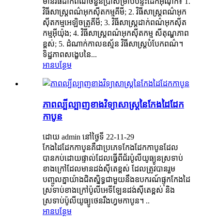
មានវិធីដាក់ពណ៌ចំនួនប្រាំសម្រាប់បន្ទះដែកអ៊ីណុក៖ 1.
វិធីសាស្ត្រពណ៌អុកស៊ីតកម្មគីមី; 2. វិធីសាស្រ្តពណ៌អុក
ស៊ីតកម្មអេឡិចត្រូគីមី; 3. វិធីសាស្រ្តដាក់ពណ៌អុកស៊ីត
កម្មអ៊ីយ៉ុង; 4. វិធីសាស្ត្រពណ៌អុកស៊ីតកម្ម សីតុណ្ហភាព
ខ្ពស់; 5. ដំណាក់កាលឧស្ម័ន វិធីសាស្រ្តបំបែកពណ៌។
ទិដ្ឋភាពសង្ខេបនៃ...
អានបន្ថែម
ភាពល្បីល្បាញខាងវិទ្យាសាស្ត្រនៃកែងដៃដែក
កាបូន
ដោយ admin នៅថ្ងៃទី 22-11-29
កែងដៃដែកកាបូនគឺជាប្រភេទកែងដែកកាបូនដែល
បានកប់ដោយផ្ទាល់ដែលធ្វើពីជ័រប៉ូលីយូធ្យូនស្រទាប់
ខាងក្រៅដែលមានដង់ស៊ីតេខ្ពស់ ដែលត្រូវបានរួម
បញ្ចូលគ្នាយ៉ាងជិតស្និទ្ធជាមួយនឹងឧបករណ៍ផ្ទុកកែងដៃ
ស្រទាប់ខាងក្រៅប៉ូលីអេទីឡែនដង់ស៊ីតេខ្ពស់ និង
ស្រទាប់ប៉ូលីយូធ្យូថេនរឹងហ្វមកាបូន។ ..
អានបន្ថែម