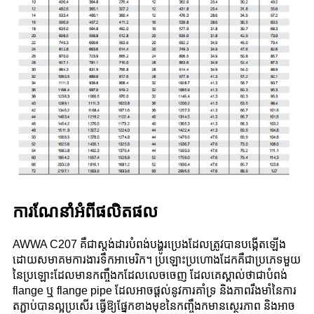
ការណែនាំអំពីផលិតផល
AWWA C207 គឺជាស្តង់ដារបំពង់បង្ហូរប្រេងដែលត្រូវបានបង្កើតឡើង
ដោយសមាគមការងារទឹកអាមេរិក។ ប្រឡោះប្រហោងដែកគឺជាប្រភេទមួយ
នៃប្រឡោះដែលមានកញ្ចឹងកដែលលេចចេញ ដែលគេស្គាល់ថាជាបំពង់
flange ឬ flange pipe ដែលអាចផ្តល់នូវការគាំទ្រ និងភាពរឹងមាំនៃការ
តភ្ជាប់បានល្អប្រសើរ ធ្វើឱ្យផ្នែកខាងមុខនៃកញ្ចឹងកមានស្ថេរភាព និងអាច