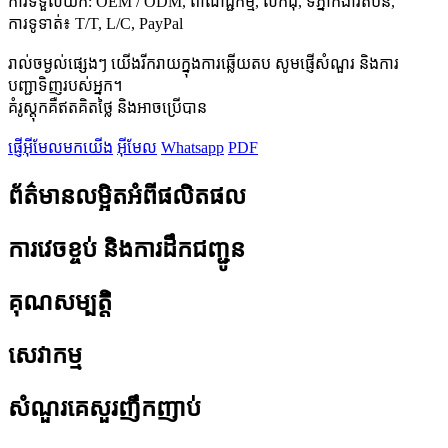
ការទទួលយក: OEM / ODM, ពាណិជ្ជកម្ម, លក់ដុំ, ទីភ្នាក់ងារតំបន់,
ការទូទាត់៖ T/T, L/C, PayPal
រាល់ចម្ងល់ផ្សេងៗ យើងរីករាយក្នុងការឆ្លើយតប សូមផ្ញើសំណួរ និងការ
បញ្ជាទិញរបស់អ្នក។
គំរូស្តុកគឺឥតគិតថ្លៃ និងអាចប្រើបាន
ផ្ញើអ៊ីមែលមកយើង
អ៊ីមែល
Whatsapp
PDF
ព័ត៌មានលម្អិតអំពីផលិតផល
ការវេចខ្ចប់ និងការដឹកជញ្ជូន
គុណសម្បត្តិ
សេវាកម្ម
សំណួរគេសួរញឹកញាប់