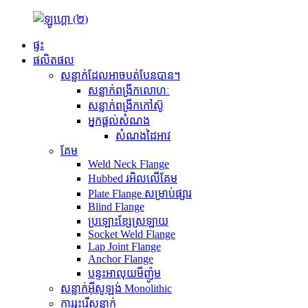
ផ្ទះ
ផលិតផល
សន្លាក់ដែលអាចបត់បែនបាន។
សន្លាក់ពង្រីកលោហៈ
សន្លាក់ពង្រីកកៅស៊ូ
អ្នកផ្តល់សំណង
សំណងដៃអាវ
គែម
Weld Neck Flange
Hubbed រអិលលើគែម
Plate Flange សម្រាប់ផ្សារ
Blind Flange
ប្រឡោះខ្សែស្រឡាយ
Socket Weld Flange
Lap Joint Flange
Anchor Flange
បន្ទះអាលុយមីញ៉ូម
សន្លាក់អ៊ីសូឡង់ Monolithic
ការរុះរើសន្លាក់