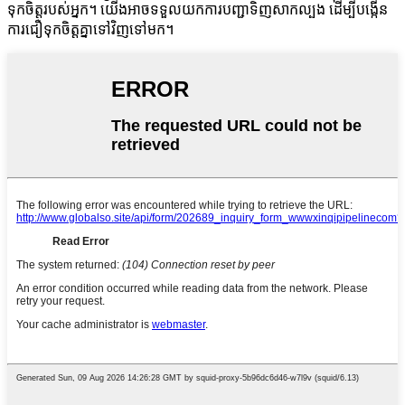
ទុកចិត្តរបស់អ្នក។ យើងអាចទទួលយកការបញ្ជាទិញសាកល្បង ដើម្បីបង្កើន
ការជឿទុកចិត្តគ្នាទៅវិញទៅមក។