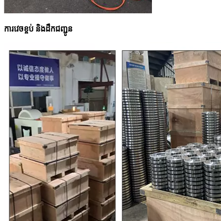
ការវេចខ្ចប់ និងដឹកជញ្ជូន