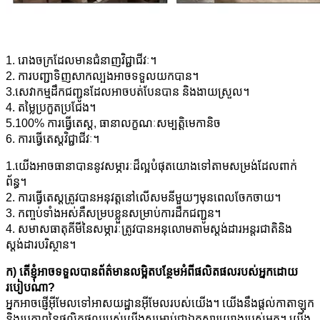
1. រោងចក្រដែលមានជំនាញវិជ្ជាជីវៈ។
2. ការបញ្ជាទិញសាកល្បងអាចទទួលយកបាន។
3.សេវាកម្មដឹកជញ្ជូនដែលអាចបត់បែនបាន និងងាយស្រួល។
4. តម្លៃប្រកួតប្រជែង។
5.100% ការធ្វើតេស្ត, ធានាលក្ខណៈសម្បត្តិមេកានិច
6. ការធ្វើតេស្តវិជ្ជាជីវៈ។
1.យើងអាចធានាបាននូវសម្ភារៈដ៏ល្អបំផុតយោងទៅតាមសម្រង់ដែលពាក់
ព័ន្ធ។
2. ការធ្វើតេស្តត្រូវបានអនុវត្តនៅលើសមនីមួយៗមុនពេលចែកចាយ។
3. កញ្ចប់ទាំងអស់គឺសម្របខ្លួនសម្រាប់ការដឹកជញ្ជូន។
4. សមាសធាតុគីមីនៃសម្ភារៈត្រូវបានអនុលោមតាមស្តង់ដារអន្តរជាតិនិង
ស្តង់ដារបរិស្ថាន។
ក) តើខ្ញុំអាចទទួលបានព័ត៌មានលម្អិតបន្ថែមអំពីផលិតផលរបស់អ្នកដោយ
របៀបណា?
អ្នកអាចផ្ញើអ៊ីមែលទៅអាសយដ្ឋានអ៊ីមែលរបស់យើង។ យើងនឹងផ្តល់កាតាឡុក
និងរូបភាពនៃផលិតផលរបស់យើងសម្រាប់ជាឯកសារយោងរបស់អ្នក។ យើង