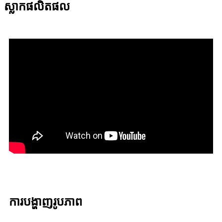
ស្លាកផលិតផល
ការបង្ហាញរូបភាព