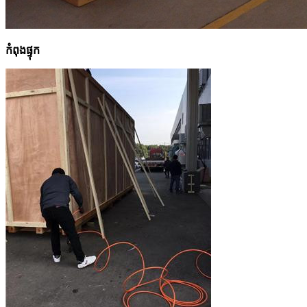
កំពុងផ្ទុក