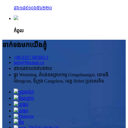
៨៦១៨៩១០៦៥៤២២០
កំពូល
ទាក់ទងមកយើងខ្ញុំ
+86 0317 6856613
info@hbxinqi.cn
៨៦១៨៩១០៦៥៤២២០
ផ្លូវ Wenming, តំបន់ឧស្សាហកម្ម Gengzhuangzi, ខោនធី
Mengcun, ទីក្រុង Cangzhou, ខេត្ត Hebei ប្រទេសចិន