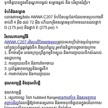
ទុកចិត្តបានក្នុងសីតុណ្ហភាពខ្ពស់ សម្ពាធខ្ពស់ និង បរិស្ថានរំញ័រ។
ទំហំនិងសម្ពាធ
យោងតាមស្ដង់ដារ AWWA C207 ទំហំនៃបន្ទះដែកដែលមានប្រហោងគឺ
ចាប់ពី 4 អ៊ីង ដល់ 72 អ៊ីង ហើយកម្រិតសម្ពាធទូទៅអាចឈានដល់ថ្នាក់
D (175 psi) និងថ្នាក់ E (275 psi) ។
វិសាលភាពកម្មវិធី
AWWA C207 រអិលលើគែមរាងមូល
ត្រូវបានគេប្រើយ៉ាងទូលំទូលាយ
នៅក្នុងប្រព័ន្ធផ្គត់ផ្គង់ទឹក និងប្រព័ន្ធលូ រួមទាំងទិដ្ឋភាពដូចខាងក្រោមៈ
1. ទឹកម៉ាស៊ីន រោងចក្រប្រព្រឹត្តកម្មទឹកស្អុយ និងការព្យាបាលទឹកសំណល់
ឧស្សាហកម្ម
2. ការព្យាបាលទឹក និងការចែកចាយ
3. ប្រព័ន្ធធារាសាស្រ្តនិងបង្ហូរទឹក
4. ការចាក់សំរាម និងការព្យាបាល
គុណសម្បត្តិ និងគុណវិបត្តិ
គុណសម្បត្តិ
1. ស្ថេរភាពល្អ: ដែក hubbed flange
មានការគាំទ្រ និងសមត្ថភាព
តភ្ជាប់ដ៏ល្អ
ដែលធ្វើឱ្យវាមានស្ថេរភាព និងអាចទុកចិត្តបានក្នុងបរិយាកាស