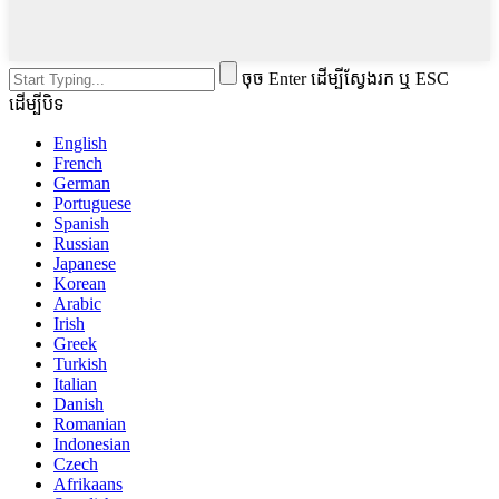
ចុច Enter ដើម្បីស្វែងរក ឬ ESC
ដើម្បីបិទ
English
French
German
Portuguese
Spanish
Russian
Japanese
Korean
Arabic
Irish
Greek
Turkish
Italian
Danish
Romanian
Indonesian
Czech
Afrikaans