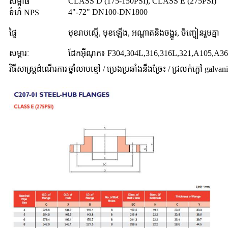
CLASS D (175-150PSI), CLASS E (275PSI)
សម្ពាធ
4"-72" DN100-DN1800
ទំហំ NPS
ផ្ទៃ
មុខរាបស្មើ, មុខឡើង, អណ្តាតនិងចង្អូរ, ចិញ្ចៀនរួមគ្នា
សម្ភារៈ
ដែកអ៊ីណុក៖ F304,304L,316,316L,321,A105,A3
វិធីសាស្រ្តដំណើរការ
ថ្នាំលាបខ្មៅ / ប្រេងប្រឆាំងនឹងច្រែះ / ជ្រលក់ក្តៅ galvan