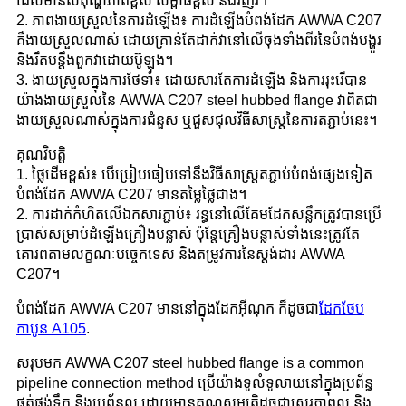
ដែលមានសីតុណ្ហភាពខ្ពស់ សម្ពាធខ្ពស់ និងរំញ័រ។
2. ភាពងាយស្រួលនៃការដំឡើង៖ ការដំឡើងបំពង់ដែក AWWA C207
គឺងាយស្រួលណាស់ ដោយគ្រាន់តែដាក់វានៅលើចុងទាំងពីរនៃបំពង់បង្ហូរ
និងរឹតបន្តឹងពួកវាដោយប៊ូឡុង។
3. ងាយស្រួលក្នុងការថែទាំ៖ ដោយសារតែការដំឡើង និងការរុះរើបាន
យ៉ាងងាយស្រួលនៃ AWWA C207 steel hubbed flange វាពិតជា
ងាយស្រួលណាស់ក្នុងការជំនួស ឬជួសជុលវិធីសាស្រ្តនៃការតភ្ជាប់នេះ។
គុណវិបត្តិ
1. ថ្លៃដើមខ្ពស់៖ បើប្រៀបធៀបទៅនឹងវិធីសាស្ត្រតភ្ជាប់បំពង់ផ្សេងទៀត
បំពង់ដែក AWWA C207 មានតម្លៃថ្លៃជាង។
2. ការដាក់កំហិតលើឯកសារភ្ជាប់៖ រន្ធនៅលើគែមដែកសន្លឹកត្រូវបានប្រើ
ប្រាស់សម្រាប់ដំឡើងគ្រឿងបន្លាស់ ប៉ុន្តែគ្រឿងបន្លាស់ទាំងនេះត្រូវតែ
គោរពតាមលក្ខណៈបច្ចេកទេស និងតម្រូវការនៃស្តង់ដារ AWWA
C207។
បំពង់ដែក AWWA C207 មាននៅក្នុងដែកអ៊ីណុក ក៏ដូចជា
ដែកថែប
កាបូន A105
.
សរុបមក AWWA C207 steel hubbed flange is a common
pipeline connection method ប្រើយ៉ាងទូលំទូលាយនៅក្នុងប្រព័ន្ធ
ផ្គត់ផ្គង់ទឹក និងប្រព័ន្ធលូ ដោយមានគុណសម្បត្តិដូចជាស្ថេរភាពល្អ និង