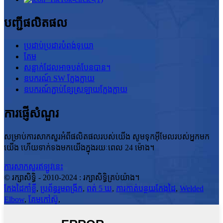
បញ្ជីផលិតផល
ប្រដាប់ប្រដារបំពង់ទុយោ
គែម
សន្លាក់ដែលអាចបត់បែនបាន។
ឧបករណ៍ SW ក្លែងក្លាយ
ឧបករណ៍ភ្ជាប់ខ្សែស្រឡាយក្លែងក្លាយ
ការផ្ញើសំណួរ
សម្រាប់ការសាកសួរអំពីផលិតផលរបស់យើង សូមទុកអ៊ីមែលរបស់អ្នកមក
យើង ហើយទាក់ទងមកយើងក្នុងរយៈពេល 24 ម៉ោង។
ការសាកសួរឥឡូវនេះ
© រក្សាសិទ្ធិ - 2010-2024 : រក្សាសិទ្ធិគ្រប់យ៉ាង។
កែងដៃកាំខ្លី
,
ប្រព័ន្ធរួមពង្រីក
,
ពត់ 5 ឃ
,
ការកាត់បន្ថយកែងដៃ
,
Welded
Elbow
,
គែមកៅស៊ូ
,