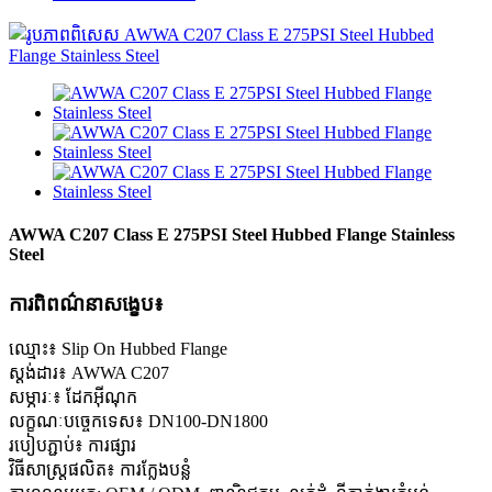
AWWA C207 Class E 275PSI Steel Hubbed Flange Stainless
Steel
ការពិពណ៌នាសង្ខេប៖
ឈ្មោះ៖ Slip On Hubbed Flange
ស្តង់ដារ៖ AWWA C207
សម្ភារៈ៖ ដែកអ៊ីណុក
លក្ខណៈបច្ចេកទេស៖ DN100-DN1800
របៀបភ្ជាប់៖ ការផ្សារ
វិធីសាស្រ្តផលិត៖ ការក្លែងបន្លំ