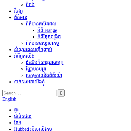
បំពង់
វីដេអូ
ព័ត៌មាន
ព័ត៌មានផលិតផល
អំពី Flange
អំពីផ្នែកពង្រីក
ព័ត៌មានឧស្សាហកម្ម
សំណួរគេសួរញឹកញាប់
អំពីពួកយើង
ដំណើរកំសាន្តរោងចក្រ
វិញ្ញាបនបត្រ
សកម្មភាពនិងពិព័រណ៍
ទាក់ទងមកយើងខ្ញុំ
English
ផ្ទះ
ផលិតផល
គែម
Hubbed រអិលលើគែម