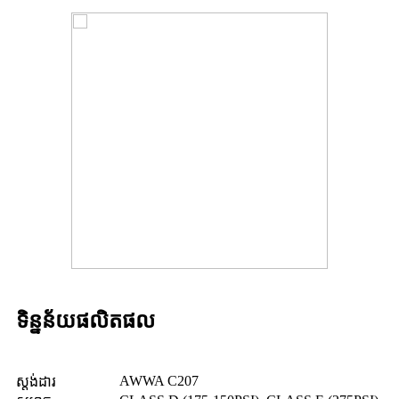
ទិន្នន័យផលិតផល
AWWA C207
ស្តង់ដារ