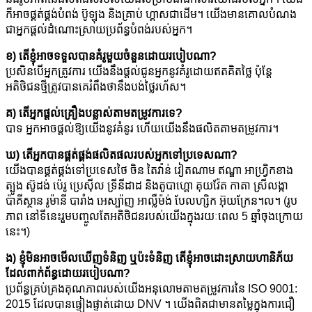
ក៏អាចផ្គត់ផ្គង់បំពង់ ប៊ូឡុង និងគ្រាប់ ហ្គាសជាដើម។ យើងមានគោលបំណង
ជាអ្នកផ្តល់ដំណោះស្រាយប្រព័ន្ធបំពង់របស់អ្នក។
ខ) តើខ្ញុំអាចទទួលបានគំរូមួយចំនួនដោយរបៀបណា?
ប្រសិនបើអ្នកត្រូវការ យើងនឹងផ្តល់ជូនអ្នកនូវគំរូដោយឥតគិតថ្លៃ ប៉ុន្តែ
អតិថិជនថ្មីត្រូវបានគេរំពឹងថានឹងបង់ថ្លៃរហ័ស។
គ) តើអ្នកផ្តល់គ្រឿងបន្លាស់តាមតម្រូវការទេ?
បាទ អ្នកអាចផ្តល់ឱ្យយើងនូវគំនូរ ហើយយើងនឹងផលិតតាមតម្រូវការ។
ឃ) តើអ្នកបានផ្គត់ផ្គង់ផលិតផលរបស់អ្នកទៅប្រទេសណា?
យើងបានផ្គត់ផ្គង់ទៅប្រទេសថៃ ចិន តៃវ៉ាន់ វៀតណាម ឥណ្ឌា អាហ្វ្រិកខាង
ត្បូង ស៊ូដង់ ប៉េរូ ប្រេស៊ីល ទ្រីនីដាដ និងតូបាហ្គោ គុយវ៉ែត កាតា ស្រីលង្កា
ប៉ាគីស្ថាន រូម៉ានី បារាំង អេស្ប៉ាញ អាល្លឺម៉ង់ បែលហ្សិក អ៊ុយក្រែន។ល។ (រូប
ភាព នៅទីនេះរួមបញ្ចូលតែអតិថិជនរបស់យើងក្នុងរយៈពេល 5 ឆ្នាំចុងក្រោយ
នេះ។)
ង) ខ្ញុំមិនអាចមើលឃើញទំនិញ ឬប៉ះទំនិញ តើខ្ញុំអាចដោះស្រាយហានិភ័យ
ដែលពាក់ព័ន្ធដោយរបៀបណា?
ប្រព័ន្ធគ្រប់គ្រងគុណភាពរបស់យើងអនុលោមតាមតម្រូវការនៃ ISO 9001:
2015 ដែលបានផ្ទៀងផ្ទាត់ដោយ DNV ។ យើងពិតជាមានតម្លៃក្នុងការជឿ