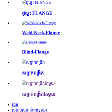
ដូច្នេះ FLANGE
Weld-Neck-Flange
Blind-Flange
សន្លាក់ពង្រីក
សន្លាក់ពង្រីកតែមួយ
គែម
ប្រដាប់ប្រដារបំពង់ទុយោ