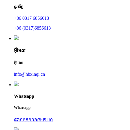
ទូរស័ព្ទ
+86 0317 6856613
+86 (0317)6856613
អ៊ីមែល
អ៊ីមែល
info@hbxinqi.cn
Whatsapp
Whatsapp
៨៦១៨៩១០៦៥៤២២០