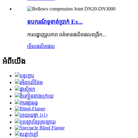
​ឧបករណ៍​ទូទាត់​ប្រាក់​ Ex...
ការបង្ហាញរូបភាព ពត៌មានផលិតផលពង្រីក...
មើលផលិតផល
អំពីយើង