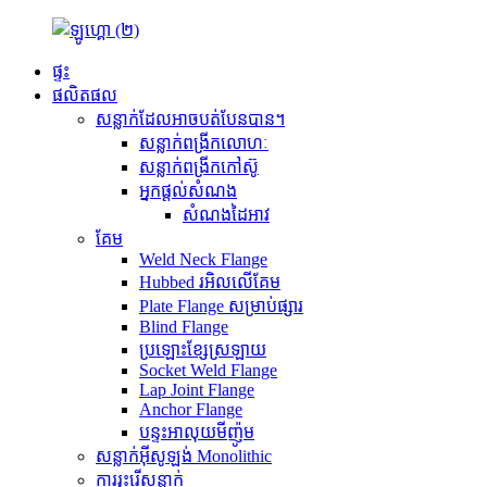
ផ្ទះ
ផលិតផល
សន្លាក់ដែលអាចបត់បែនបាន។
សន្លាក់ពង្រីកលោហៈ
សន្លាក់ពង្រីកកៅស៊ូ
អ្នកផ្តល់សំណង
សំណងដៃអាវ
គែម
Weld Neck Flange
Hubbed រអិលលើគែម
Plate Flange សម្រាប់ផ្សារ
Blind Flange
ប្រឡោះខ្សែស្រឡាយ
Socket Weld Flange
Lap Joint Flange
Anchor Flange
បន្ទះអាលុយមីញ៉ូម
សន្លាក់អ៊ីសូឡង់ Monolithic
ការរុះរើសន្លាក់