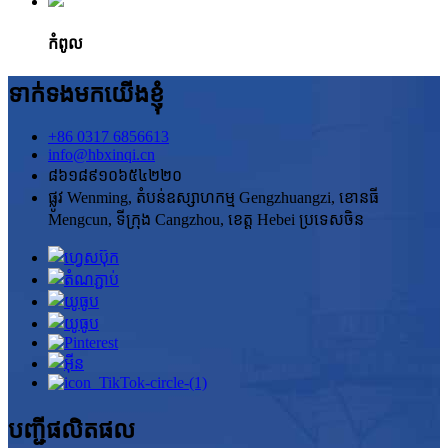
កំពូល
ទាក់ទងមកយើងខ្ញុំ
+86 0317 6856613
info@hbxinqi.cn
៨៦១៨៩១០៦៥៤២២០
ផ្លូវ Wenming, តំបន់ឧស្សាហកម្ម Gengzhuangzi, ខោនធី
Mengcun, ទីក្រុង Cangzhou, ខេត្ត Hebei ប្រទេសចិន
បញ្ជីផលិតផល