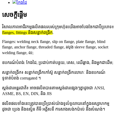
សេចក្តីផ្តើម
វិសាលភាពអាជីវកម្មផលិតផលរបស់ក្រុមហ៊ុនយើងអាចបែងចែកជាបីប្រភេទ៖
flanges, fittings និងសន្លាក់ពង្រីក
.
Flanges: welding neck flange, slip on flange, plate flange, blind
flange, anchor flange, threaded flange, រលុង sleeve flange, socket
welding flange, ល;
ឧបករណ៍បំពង់: កែងដៃ, ប្រដាប់កាត់បន្ថយ, តេស, ឈើឆ្កាង, និងមួកជាដើម;
សន្លាក់ពង្រីក៖ សន្លាក់ពង្រីកកៅស៊ូ សន្លាក់ពង្រីកលោហៈ និងឧបករណ៍
ទូទាត់បំពង់ corrugated ។
ស្តង់ដារអន្តរជាតិ៖ អាចផលិតបានតាមស្តង់ដារផ្សេងៗគ្នាដូចជា ANSI,
ASME, BS, EN, DIN, និង JIS
ផលិតផលទាំងនេះត្រូវបានប្រើប្រាស់យ៉ាងទូលំទូលាយនៅក្នុងឧស្សាហកម្ម
ដូចជា ប្រេង និងឧស្ម័ន គីមី អគ្គិសនី ការសាងសង់កប៉ាល់ និងសំណង់។