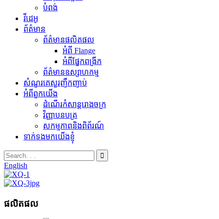
បំពង់
វីដេអូ
ព័ត៌មាន
ព័ត៌មានផលិតផល
អំពី Flange
អំពីផ្នែកពង្រីក
ព័ត៌មានឧស្សាហកម្ម
សំណួរគេសួរញឹកញាប់
អំពីពួកយើង
ដំណើរកំសាន្តរោងចក្រ
វិញ្ញាបនបត្រ
សកម្មភាពនិងពិព័រណ៍
ទាក់ទងមកយើងខ្ញុំ
English
ផលិតផល