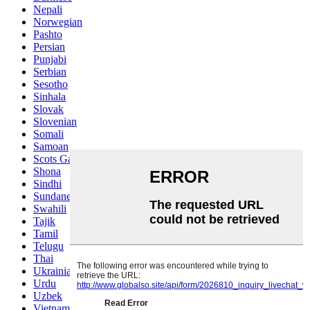
Nepali
Norwegian
Pashto
Persian
Punjabi
Serbian
Sesotho
Sinhala
Slovak
Slovenian
Somali
Samoan
Scots Gaelic
Shona
Sindhi
Sundanese
Swahili
Tajik
Tamil
Telugu
Thai
Ukrainian
Urdu
Uzbek
Vietnamese