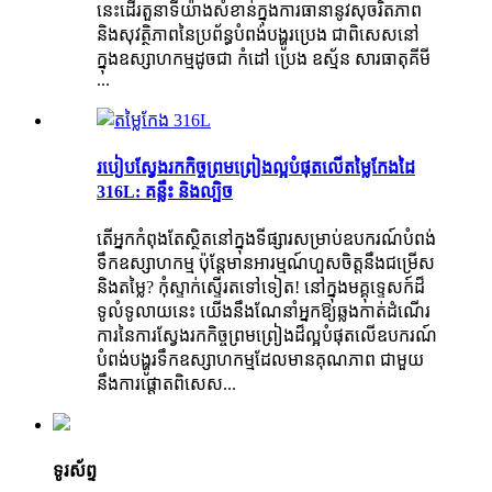
នេះដើរតួនាទីយ៉ាងសំខាន់ក្នុងការធានានូវសុចរិតភាព
និងសុវត្ថិភាពនៃប្រព័ន្ធបំពង់បង្ហូរប្រេង ជាពិសេសនៅ
ក្នុងឧស្សាហកម្មដូចជា កំដៅ ប្រេង ឧស្ម័ន សារធាតុគីមី
...
របៀបស្វែងរកកិច្ចព្រមព្រៀងល្អបំផុតលើតម្លៃកែងដៃ
316L: គន្លឹះ និងល្បិច
តើ​អ្នក​កំពុង​តែ​ស្ថិត​នៅ​ក្នុង​ទីផ្សារ​សម្រាប់​ឧបករណ៍​បំពង់​
ទឹក​ឧស្សាហកម្ម ប៉ុន្តែ​មាន​អារម្មណ៍​ហួស​ចិត្ត​នឹង​ជម្រើស​
និង​តម្លៃ? កុំស្ទាក់ស្ទើរតទៅទៀត! នៅក្នុងមគ្គុទ្ទេសក៍ដ៏
ទូលំទូលាយនេះ យើងនឹងណែនាំអ្នកឱ្យឆ្លងកាត់ដំណើរ
ការនៃការស្វែងរកកិច្ចព្រមព្រៀងដ៏ល្អបំផុតលើឧបករណ៍
បំពង់បង្ហូរទឹកឧស្សាហកម្មដែលមានគុណភាព ជាមួយ
នឹងការផ្តោតពិសេស...
ទូរស័ព្ទ