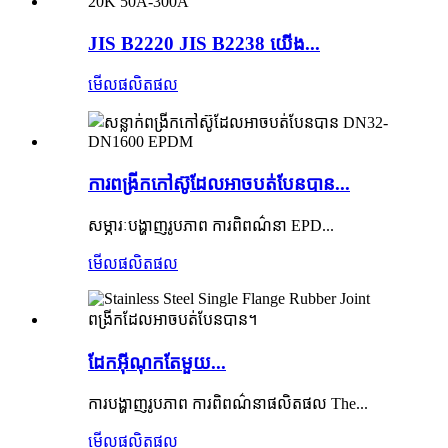
JIS B2220 JIS B2238 យើង...
មើលផលិតផល
ការពង្រីកកៅស៊ូដែលអាចបត់បែនបាន...
សម្ភារៈបង្ហាញរូបភាព ការពិពណ៌នា EPD...
មើលផលិតផល
ដែកអ៊ីណុកតែមួយ...
ការបង្ហាញរូបភាព ការពិពណ៌នាផលិតផល The...
មើលផលិតផល