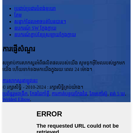
ប្រដាប់ប្រដារបំពង់ទុយោ
គែម
សន្លាក់ដែលអាចបត់បែនបាន។
ឧបករណ៍ SW ក្លែងក្លាយ
ឧបករណ៍ភ្ជាប់ខ្សែស្រឡាយក្លែងក្លាយ
ការផ្ញើសំណួរ
សម្រាប់ការសាកសួរអំពីផលិតផលរបស់យើង សូមទុកអ៊ីមែលរបស់អ្នកមក
យើង ហើយទាក់ទងមកយើងក្នុងរយៈពេល 24 ម៉ោង។
ការសាកសួរឥឡូវនេះ
© រក្សាសិទ្ធិ - 2010-2024 : រក្សាសិទ្ធិគ្រប់យ៉ាង។
ប្រព័ន្ធរួមពង្រីក
,
កែងដៃកាំខ្លី
,
ការកាត់បន្ថយកែងដៃ
,
គែមកៅស៊ូ
,
ពត់ 5 ឃ
,
Welded Elbow
,