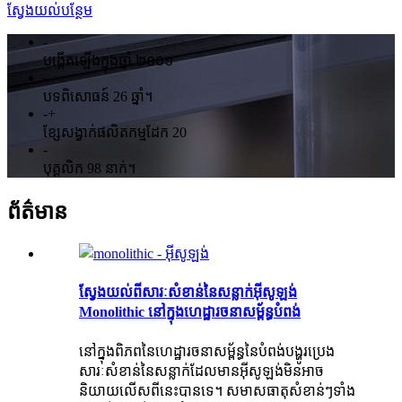
ស្វែងយល់បន្ថែម
-
បង្កើតឡើងក្នុងឆ្នាំ ២០០១
-
បទពិសោធន៍ 26 ឆ្នាំ។
-
+
ខ្សែសង្វាក់ផលិតកម្មដែក 20
-
បុគ្គលិក 98 នាក់។
ព័ត៌មាន
ស្វែងយល់ពីសារៈសំខាន់នៃសន្លាក់អ៊ីសូឡង់
Monolithic នៅក្នុងហេដ្ឋារចនាសម្ព័ន្ធបំពង់
នៅក្នុងពិភពនៃហេដ្ឋារចនាសម្ព័ន្ធនៃបំពង់បង្ហូរប្រេង
សារៈសំខាន់នៃសន្លាក់ដែលមានអ៊ីសូឡង់មិនអាច
និយាយលើសពីនេះបានទេ។ សមាសធាតុសំខាន់ៗទាំង