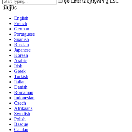
ចុច Enter ដើម្បីស្វែងរក ឬ ESC
ដើម្បីបិទ
English
French
German
Portuguese
Spanish
Russian
Japanese
Korean
Arabic
Irish
Greek
Turkish
Italian
Danish
Romanian
Indonesian
Czech
Afrikaans
Swedish
Polish
Basque
Catalan