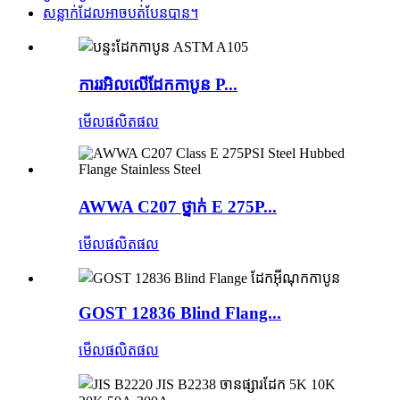
សន្លាក់ដែលអាចបត់បែនបាន។
ការរអិលលើដែកកាបូន P...
មើលផលិតផល
AWWA C207 ថ្នាក់ E 275P...
មើលផលិតផល
GOST 12836 Blind Flang...
មើលផលិតផល