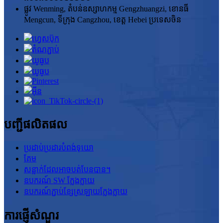
ផ្លូវ Wenming, តំបន់ឧស្សាហកម្ម Gengzhuangzi, ខោនធី
Mengcun, ទីក្រុង Cangzhou, ខេត្ត Hebei ប្រទេសចិន
បញ្ជីផលិតផល
ប្រដាប់ប្រដារបំពង់ទុយោ
គែម
សន្លាក់ដែលអាចបត់បែនបាន។
ឧបករណ៍ SW ក្លែងក្លាយ
ឧបករណ៍ភ្ជាប់ខ្សែស្រឡាយក្លែងក្លាយ
ការផ្ញើសំណួរ