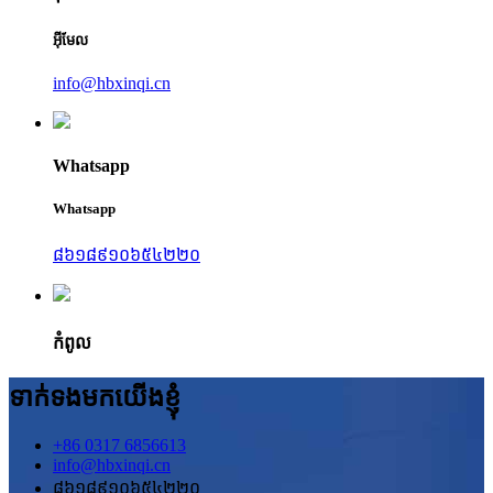
អ៊ីមែល
info@hbxinqi.cn
Whatsapp
Whatsapp
៨៦១៨៩១០៦៥៤២២០
កំពូល
ទាក់ទងមកយើងខ្ញុំ
+86 0317 6856613
info@hbxinqi.cn
៨៦១៨៩១០៦៥៤២២០