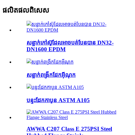
ផលិតផលពិសេស
សន្លាក់កៅស៊ូដែលអាចបត់បែនបាន DN32-
DN1600 EPDM
សន្លាក់ពង្រីកដែកអ៊ីណុក
បន្ទះដែកកាបូន ASTM A105
AWWA C207 Class E 275PSI Steel