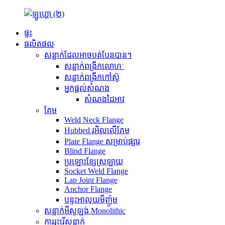
ផ្ទះ
ផលិតផល
សន្លាក់ដែលអាចបត់បែនបាន។
សន្លាក់ពង្រីកលោហៈ
សន្លាក់ពង្រីកកៅស៊ូ
អ្នកផ្តល់សំណង
សំណងដៃអាវ
គែម
Weld Neck Flange
Hubbed រអិលលើគែម
Plate Flange សម្រាប់ផ្សារ
Blind Flange
ប្រឡោះខ្សែស្រឡាយ
Socket Weld Flange
Lap Joint Flange
Anchor Flange
បន្ទះអាលុយមីញ៉ូម
សន្លាក់អ៊ីសូឡង់ Monolithic
ការរុះរើសន្លាក់