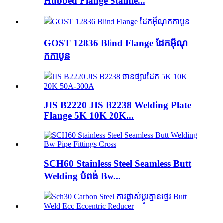
Hubbed Flange Stainle...
GOST 12836 Blind Flange ដែកអ៊ីណុ
កកាបូន
JIS B2220 JIS B2238 Welding Plate
Flange 5K 10K 20K...
SCH60 Stainless Steel Seamless Butt
Welding បំពង់ Bw...