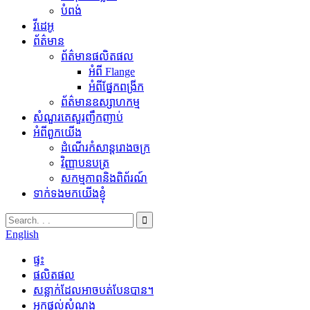
បំពង់
វីដេអូ
ព័ត៌មាន
ព័ត៌មានផលិតផល
អំពី Flange
អំពីផ្នែកពង្រីក
ព័ត៌មានឧស្សាហកម្ម
សំណួរគេសួរញឹកញាប់
អំពីពួកយើង
ដំណើរកំសាន្តរោងចក្រ
វិញ្ញាបនបត្រ
សកម្មភាពនិងពិព័រណ៍
ទាក់ទងមកយើងខ្ញុំ
English
ផ្ទះ
ផលិតផល
សន្លាក់ដែលអាចបត់បែនបាន។
អ្នកផ្តល់សំណង