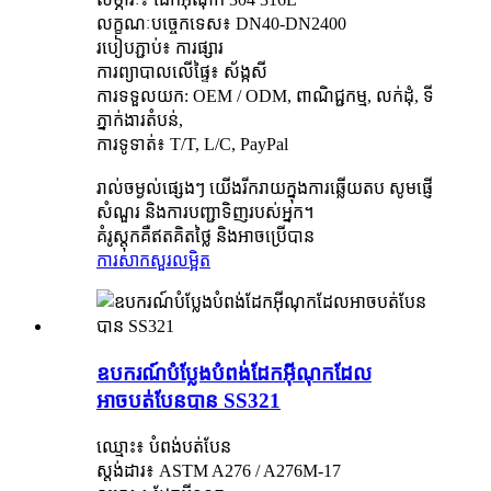
លក្ខណៈបច្ចេកទេស៖ DN40-DN2400
របៀបភ្ជាប់៖ ការផ្សារ
ការព្យាបាលលើផ្ទៃ៖ ស័ង្កសី
ការទទួលយក: OEM / ODM, ពាណិជ្ជកម្ម, លក់ដុំ, ទី
ភ្នាក់ងារតំបន់,
ការទូទាត់៖ T/T, L/C, PayPal
រាល់ចម្ងល់ផ្សេងៗ យើងរីករាយក្នុងការឆ្លើយតប សូមផ្ញើ
សំណួរ និងការបញ្ជាទិញរបស់អ្នក។
គំរូស្តុកគឺឥតគិតថ្លៃ និងអាចប្រើបាន
ការសាកសួរ
លម្អិត
ឧបករណ៍បំប្លែងបំពង់ដែកអ៊ីណុកដែល
អាចបត់បែនបាន SS321
ឈ្មោះ៖ បំពង់បត់បែន
ស្តង់ដារ៖ ASTM A276 / A276M-17