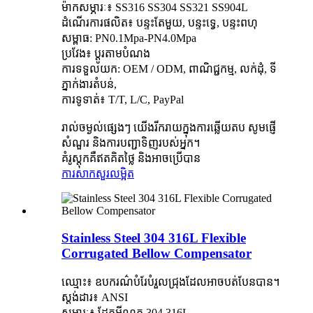
ម៉ាកសម្ភារៈ៖ SS316 SS304 SS321 SS904L
ដំណើរការផលិត៖ បន្ទះតែមួយ, បន្ទះទ្វេ, បន្ទះពហុ
សម្ពាធ: PN0.1Mpa-PN4.0Mpa
ប្រវែង៖ ប្ដូរតាមបំណង
ការទទួលយក: OEM / ODM, ពាណិជ្ជកម្ម, លក់ដុំ, ទី
ភ្នាក់ងារតំបន់,
ការទូទាត់៖ T/T, L/C, PayPal
រាល់ចម្ងល់ផ្សេងៗ យើងរីករាយក្នុងការឆ្លើយតប សូមផ្ញើ
សំណួរ និងការបញ្ជាទិញរបស់អ្នក។
គំរូស្តុកគឺឥតគិតថ្លៃ និងអាចប្រើបាន
ការសាកសួរ
លម្អិត
Stainless Steel 304 316L Flexible
Corrugated Bellow Compensator
ឈ្មោះ៖ ឧបករណ៌បំរែបំរួលជ្រុងដែលអាចបត់បែនបាន។
ស្តង់ដារ៖ ANSI
សម្ភារៈ៖ ដែកអ៊ីណុក 304 316L