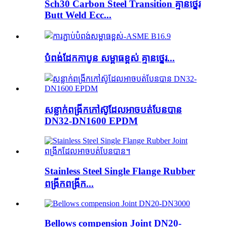
Sch30 Carbon Steel Transition គ្មានថ្នេរ
Butt Weld Ecc...
បំពង់ដែកកាបូន សម្ពាធខ្ពស់ គ្មានថ្នេរ...
សន្លាក់ពង្រីកកៅស៊ូដែលអាចបត់បែនបាន
DN32-DN1600 EPDM
Stainless Steel Single Flange Rubber
ពង្រីកពង្រីក...
Bellows compension Joint DN20-