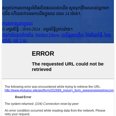
សម្រាប់ការសាកសួរអំពីផលិតផលរបស់យើង សូមទុកអ៊ីមែលរបស់អ្នកមក
យើង ហើយទាក់ទងមកយើងក្នុងរយៈពេល 24 ម៉ោង។
ការសាកសួរឥឡូវនេះ
© រក្សាសិទ្ធិ - 2010-2024 : រក្សាសិទ្ធិគ្រប់យ៉ាង។
ការកាត់បន្ថយកែងដៃ
,
Welded Elbow
,
ប្រព័ន្ធរួមពង្រីក
,
កែងដៃកាំខ្លី
,
គែម
កៅស៊ូ
,
ពត់ 5 ឃ
,