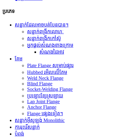
ប្រភេទ
សន្លាក់ដែលអាចបត់បែនបាន។
សន្លាក់ពង្រីកលោហៈ
សន្លាក់ពង្រីកកៅស៊ូ
អ្នកផ្តល់សំណងខាងក្រោម
សំណងដៃអាវ
គែម
Plate Flange សម្រាប់ផ្សារ
Hubbed រអិលលើគែម
Weld Neck Flange
Blind Flange
Socket-Welding Flange
ប្រឡោះខ្សែស្រឡាយ
Lap Joint Flange
Anchor Flange
Flange ផ្សេងទៀត។
សន្លាក់អ៊ីសូឡង់ Monolithic
ការរុះរើសន្លាក់
បំពង់