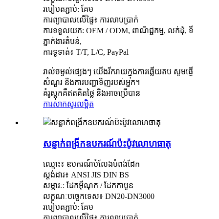
របៀប​តភ្ជាប់​: គែម​
ការព្យាបាលលើផ្ទៃ៖ ការលាបប្រាក់
ការទទួលយក: OEM / ODM, ពាណិជ្ជកម្ម, លក់ដុំ, ទី
ភ្នាក់ងារតំបន់,
ការទូទាត់៖ T/T, L/C, PayPal
រាល់ចម្ងល់ផ្សេងៗ យើងរីករាយក្នុងការឆ្លើយតប សូមផ្ញើ
សំណួរ និងការបញ្ជាទិញរបស់អ្នក។
គំរូស្តុកគឺឥតគិតថ្លៃ និងអាចប្រើបាន
ការសាកសួរ
លម្អិត
សន្លាក់ពង្រីកឧបករណ៍ប៉ះប៉ូវលោហធាតុ
ឈ្មោះ៖ ឧបករណ៍បំលែងបំពង់ដែក
ស្តង់ដារ៖ ANSI JIS DIN BS
សម្ភារៈ: ដែកអ៊ីណុក / ដែកកាបូន
លក្ខណៈបច្ចេកទេស៖ DN20-DN3000
របៀប​តភ្ជាប់​: គែម​
ការព្យាបាលលើផ្ទៃ៖ ការលាបប្រាក់