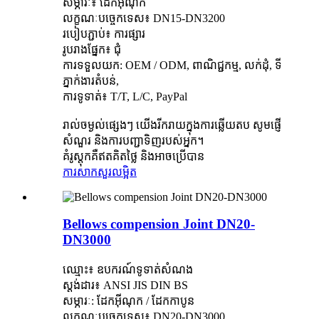
សម្ភារៈ៖ ដែកអ៊ីណុក
លក្ខណៈបច្ចេកទេស៖ DN15-DN3200
របៀបភ្ជាប់៖ ការផ្សារ
រូបរាងផ្នែក៖ ជុំ
ការទទួលយក: OEM / ODM, ពាណិជ្ជកម្ម, លក់ដុំ, ទី
ភ្នាក់ងារតំបន់,
ការទូទាត់៖ T/T, L/C, PayPal
រាល់ចម្ងល់ផ្សេងៗ យើងរីករាយក្នុងការឆ្លើយតប សូមផ្ញើ
សំណួរ និងការបញ្ជាទិញរបស់អ្នក។
គំរូស្តុកគឺឥតគិតថ្លៃ និងអាចប្រើបាន
ការសាកសួរ
លម្អិត
Bellows compension Joint DN20-
DN3000
ឈ្មោះ៖ ឧបករណ៍ទូទាត់សំណង
ស្តង់ដារ៖ ANSI JIS DIN BS
សម្ភារៈ: ដែកអ៊ីណុក / ដែកកាបូន
លក្ខណៈបច្ចេកទេស៖ DN20-DN3000