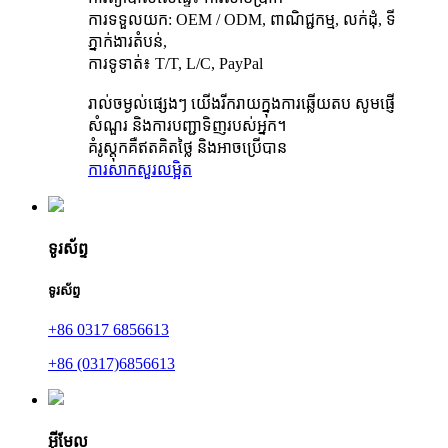
ការទទួលយក: OEM / ODM, ពាណិជ្ជកម្ម, លក់ដុំ, ទី
ភ្នាក់ងារតំបន់,
ការទូទាត់៖ T/T, L/C, PayPal
រាល់ចម្ងល់ផ្សេងៗ យើងរីករាយក្នុងការឆ្លើយតប សូមផ្ញើ
សំណួរ និងការបញ្ជាទិញរបស់អ្នក។
គំរូស្តុកគឺឥតគិតថ្លៃ និងអាចប្រើបាន
ការសាកសួរ
លម្អិត
ទូរស័ព្ទ
ទូរស័ព្ទ
+86 0317 6856613
+86 (0317)6856613
អ៊ីមែល