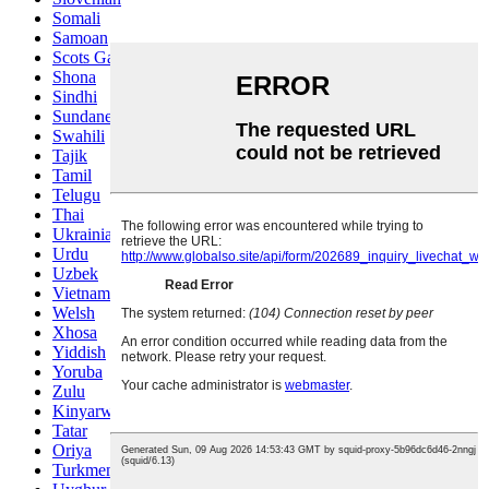
Somali
Samoan
Scots Gaelic
Shona
Sindhi
Sundanese
Swahili
Tajik
Tamil
Telugu
Thai
Ukrainian
Urdu
Uzbek
Vietnamese
Welsh
Xhosa
Yiddish
Yoruba
Zulu
Kinyarwanda
Tatar
Oriya
Turkmen