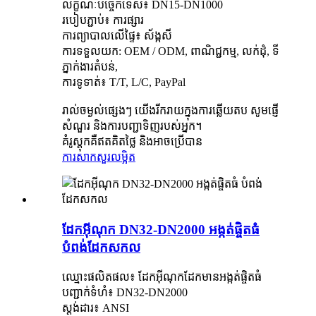
លក្ខណៈបច្ចេកទេស៖ DN15-DN1000
របៀបភ្ជាប់៖ ការផ្សារ
ការព្យាបាលលើផ្ទៃ៖ ស័ង្កសី
ការទទួលយក: OEM / ODM, ពាណិជ្ជកម្ម, លក់ដុំ, ទី
ភ្នាក់ងារតំបន់,
ការទូទាត់៖ T/T, L/C, PayPal
រាល់ចម្ងល់ផ្សេងៗ យើងរីករាយក្នុងការឆ្លើយតប សូមផ្ញើ
សំណួរ និងការបញ្ជាទិញរបស់អ្នក។
គំរូស្តុកគឺឥតគិតថ្លៃ និងអាចប្រើបាន
ការសាកសួរ
លម្អិត
ដែកអ៊ីណុក DN32-DN2000 អង្កត់ផ្ចិតធំ
បំពង់ដែកសកល
ឈ្មោះផលិតផល៖ ដែកអ៊ីណុកដែកមានអង្កត់ផ្ចិតធំ
បញ្ជាក់ទំហំ៖ DN32-DN2000
ស្តង់ដារ៖ ANSI