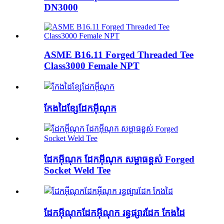
DN3000
ASME B16.11 Forged Threaded Tee
Class3000 Female NPT
កែងដៃខ្សែដែកអ៊ីណុក
ដែកអ៊ីណុក ដែកអ៊ីណុក សម្ពាធខ្ពស់ Forged
Socket Weld Tee
ដែកអ៊ីណុកដែកអ៊ីណុក រន្ធផ្សារដែក កែងដៃ