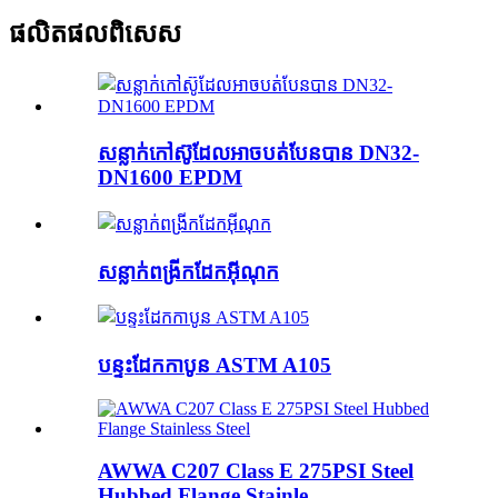
ផលិតផលពិសេស
សន្លាក់កៅស៊ូដែលអាចបត់បែនបាន DN32-
DN1600 EPDM
សន្លាក់ពង្រីកដែកអ៊ីណុក
បន្ទះដែកកាបូន ASTM A105
AWWA C207 Class E 275PSI Steel
Hubbed Flange Stainle...