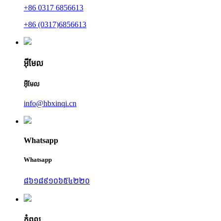
+86 0317 6856613
+86 (0317)6856613
អ៊ីមែល
អ៊ីមែល
info@hbxinqi.cn
Whatsapp
Whatsapp
៨៦១៨៩១០៦៥៤២២០
កំពូល