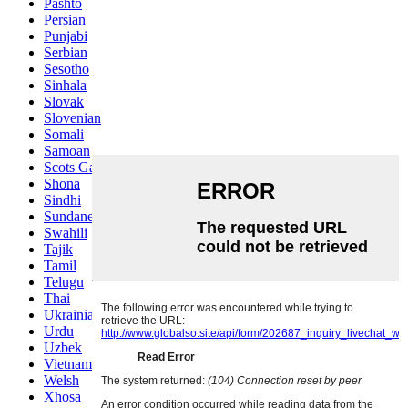
Pashto
Persian
Punjabi
Serbian
Sesotho
Sinhala
Slovak
Slovenian
Somali
Samoan
Scots Gaelic
Shona
Sindhi
Sundanese
Swahili
Tajik
Tamil
Telugu
Thai
Ukrainian
Urdu
Uzbek
Vietnamese
Welsh
Xhosa