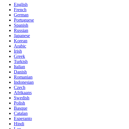
English
French
German
Portuguese
Spanish
Russian
Japanese
Korean
Arabic
Irish
Greek
Turkish
Italian
Danish
Romanian
Indonesian
Czech
Afrikaans
Swedish
Polish
Basque
Catalan
Esperanto
Hindi
Lao