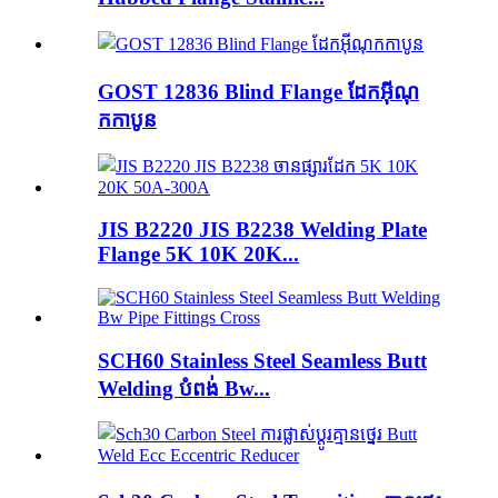
GOST 12836 Blind Flange ដែកអ៊ីណុ
កកាបូន
JIS B2220 JIS B2238 Welding Plate
Flange 5K 10K 20K...
SCH60 Stainless Steel Seamless Butt
Welding បំពង់ Bw...