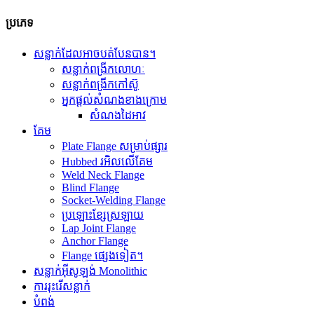
ប្រភេទ
សន្លាក់ដែលអាចបត់បែនបាន។
សន្លាក់ពង្រីកលោហៈ
សន្លាក់ពង្រីកកៅស៊ូ
អ្នកផ្តល់សំណងខាងក្រោម
សំណងដៃអាវ
គែម
Plate Flange សម្រាប់ផ្សារ
Hubbed រអិលលើគែម
Weld Neck Flange
Blind Flange
Socket-Welding Flange
ប្រឡោះខ្សែស្រឡាយ
Lap Joint Flange
Anchor Flange
Flange ផ្សេងទៀត។
សន្លាក់អ៊ីសូឡង់ Monolithic
ការរុះរើសន្លាក់
បំពង់