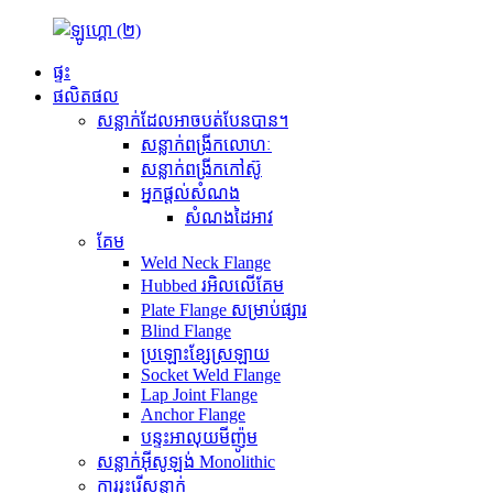
ផ្ទះ
ផលិតផល
សន្លាក់ដែលអាចបត់បែនបាន។
សន្លាក់ពង្រីកលោហៈ
សន្លាក់ពង្រីកកៅស៊ូ
អ្នកផ្តល់សំណង
សំណងដៃអាវ
គែម
Weld Neck Flange
Hubbed រអិលលើគែម
Plate Flange សម្រាប់ផ្សារ
Blind Flange
ប្រឡោះខ្សែស្រឡាយ
Socket Weld Flange
Lap Joint Flange
Anchor Flange
បន្ទះអាលុយមីញ៉ូម
សន្លាក់អ៊ីសូឡង់ Monolithic
ការរុះរើសន្លាក់