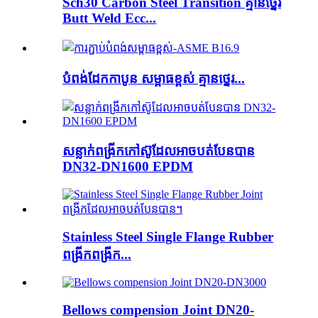
Sch30 Carbon Steel Transition គ្មានថ្នេរ
Butt Weld Ecc...
បំពង់ដែកកាបូន សម្ពាធខ្ពស់ គ្មានថ្នេរ...
សន្លាក់ពង្រីកកៅស៊ូដែលអាចបត់បែនបាន
DN32-DN1600 EPDM
Stainless Steel Single Flange Rubber
ពង្រីកពង្រីក...
Bellows compension Joint DN20-