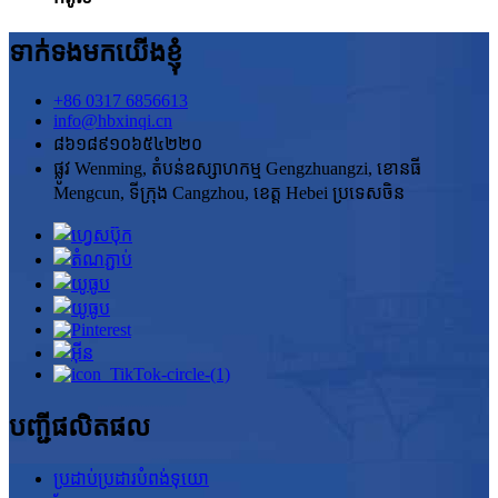
ទាក់ទងមកយើងខ្ញុំ
+86 0317 6856613
info@hbxinqi.cn
៨៦១៨៩១០៦៥៤២២០
ផ្លូវ Wenming, តំបន់ឧស្សាហកម្ម Gengzhuangzi, ខោនធី
Mengcun, ទីក្រុង Cangzhou, ខេត្ត Hebei ប្រទេសចិន
បញ្ជីផលិតផល
ប្រដាប់ប្រដារបំពង់ទុយោ