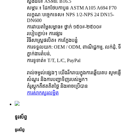
ស្តង់ដារ៖ ASME B16.5
សម្ភារៈ៖ ដែកថែបកាបូន ASTM A105 A694 F70
លក្ខណៈបច្ចេកទេស៖ NPS 1/2-NPS 24 DN15-
DN600
ការវាយតម្លៃសម្ពាធ៖ ថ្នាក់ ១៥០#-២៥០០#
របៀបភ្ជាប់៖ ការផ្សារ
វិធីសាស្រ្តផលិត៖ ការក្លែងបន្លំ
ការទទួលយក: OEM / ODM, ពាណិជ្ជកម្ម, លក់ដុំ, ទី
ភ្នាក់ងារតំបន់,
ការទូទាត់៖ T/T, L/C, PayPal
រាល់ចម្ងល់ផ្សេងៗ យើងរីករាយក្នុងការឆ្លើយតប សូមផ្ញើ
សំណួរ និងការបញ្ជាទិញរបស់អ្នក។
គំរូស្តុកគឺឥតគិតថ្លៃ និងអាចប្រើបាន
ការសាកសួរ
លម្អិត
ទូរស័ព្ទ
ទូរស័ព្ទ