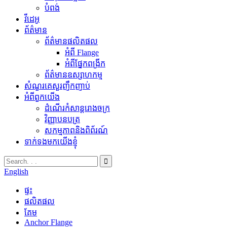
បំពង់
វីដេអូ
ព័ត៌មាន
ព័ត៌មានផលិតផល
អំពី Flange
អំពីផ្នែកពង្រីក
ព័ត៌មានឧស្សាហកម្ម
សំណួរគេសួរញឹកញាប់
អំពីពួកយើង
ដំណើរកំសាន្តរោងចក្រ
វិញ្ញាបនបត្រ
សកម្មភាពនិងពិព័រណ៍
ទាក់ទងមកយើងខ្ញុំ
English
ផ្ទះ
ផលិតផល
គែម
Anchor Flange