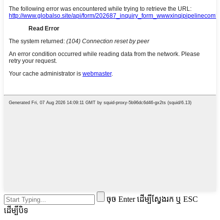
ចុច Enter ដើម្បីស្វែងរក ឬ ESC
ដើម្បីបិទ