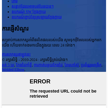
គែម
សន្លាក់ដែលអាចបត់បែនបាន។
ឧបករណ៍ SW ក្លែងក្លាយ
ឧបករណ៍ភ្ជាប់ខ្សែស្រឡាយក្លែងក្លាយ
ការផ្ញើសំណួរ
សម្រាប់ការសាកសួរអំពីផលិតផលរបស់យើង សូមទុកអ៊ីមែលរបស់អ្នកមក
យើង ហើយទាក់ទងមកយើងក្នុងរយៈពេល 24 ម៉ោង។
ការសាកសួរឥឡូវនេះ
© រក្សាសិទ្ធិ - 2010-2024 : រក្សាសិទ្ធិគ្រប់យ៉ាង។
ពត់ 5 ឃ
,
កែងដៃកាំខ្លី
,
ការកាត់បន្ថយកែងដៃ
,
គែមកៅស៊ូ
,
ប្រព័ន្ធរួមពង្រីក
,
Welded Elbow
,