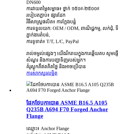
DN600
ការវាយតម្លៃសម្ពាធ៖ ថ្នាក់ ១៥០#-២៥០០#
របៀបតភ្ជាប់៖ ផ្សារដែក
វិធីសាស្រ្តផលិត៖ ការក្លែងបន្លំ
ការទទួលយក: OEM / ODM, ពាណិជ្ជកម្ម, លក់ដុំ, ទី
ភ្នាក់ងារតំបន់,
ការទូទាត់៖ T/T, L/C, PayPal
រាល់ចម្ងល់ផ្សេងៗ យើងរីករាយក្នុងការឆ្លើយតប សូមផ្ញើ
សំណួរ និងការបញ្ជាទិញរបស់អ្នក។
គំរូស្តុកគឺឥតគិតថ្លៃ និងអាចប្រើបាន
ការសាកសួរ
លម្អិត
ដែកថែបកាបោន ASME B16.5 A105
Q235B A694 F70 Forged Anchor
Flange
ឈ្មោះ៖ Anchor Flange