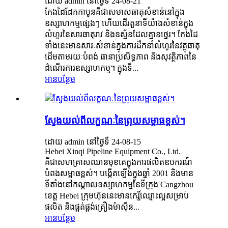
ដោយ admin នៅថ្ងៃទី 24-08-21
កែងដៃដែកកាបូនគឺជាសមាសធាតុសំខាន់នៅក្នុង
ឧស្សាហកម្មផ្សេងៗ ហើយដើរតួនាទីយ៉ាងសំខាន់ក្នុង
លំហូរនៃសារធាតុរាវ និងឧស្ម័នដែលគ្មានថ្នេរ។ កែងដៃ
ទាំងនេះមានសារៈសំខាន់ក្នុងការដឹកនាំលំហូរនៃវត្ថុធាតុ
ដើមតាមរយៈបំពង់ ធានាប្រសិទ្ធភាព និងសុវត្ថិភាពនៃ
ដំណើរការឧស្សាហកម្ម។ ក្នុង​ទី...
អានបន្ថែម
ស្វែងយល់ពីលក្ខណៈនៃព្រុយសម្ពាធខ្ពស់។
ដោយ admin នៅថ្ងៃទី 24-08-15
Hebei Xinqi Pipeline Equipment Co., Ltd.
គឺជាសហគ្រាសឈានមុខគេក្នុងការផលិតឧបករណ៍
បំពងសម្ពាធខ្ពស់។ បង្កើតឡើងក្នុងឆ្នាំ 2001 និងមាន
ទីតាំងនៅកណ្តាលឧស្សាហកម្មនៃទីក្រុង Cangzhou
ខេត្ត Hebei ក្រុមហ៊ុននេះមានកេរ្តិ៍ឈ្មោះល្អសម្រាប់
ផលិត និងផ្គត់ផ្គង់គ្រឿងម៉ាស៊ីន...
អានបន្ថែម