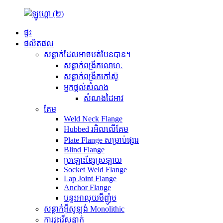
ផ្ទះ
ផលិតផល
សន្លាក់ដែលអាចបត់បែនបាន។
សន្លាក់ពង្រីកលោហៈ
សន្លាក់ពង្រីកកៅស៊ូ
អ្នកផ្តល់សំណង
សំណងដៃអាវ
គែម
Weld Neck Flange
Hubbed រអិលលើគែម
Plate Flange សម្រាប់ផ្សារ
Blind Flange
ប្រឡោះខ្សែស្រឡាយ
Socket Weld Flange
Lap Joint Flange
Anchor Flange
បន្ទះអាលុយមីញ៉ូម
សន្លាក់អ៊ីសូឡង់ Monolithic
ការរុះរើសន្លាក់