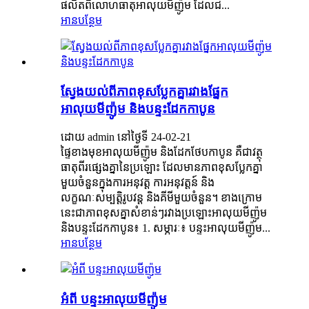
ផលិតពីលោហធាតុអាលុយមីញ៉ូម ដែលជ...
អានបន្ថែម
ស្វែងយល់ពីភាពខុសប្លែកគ្នារវាងផ្នែក
អាលុយមីញ៉ូម និងបន្ទះដែកកាបូន
ដោយ admin នៅថ្ងៃទី 24-02-21
ផ្ទៃខាងមុខអាលុយមីញ៉ូម និងដែកថែបកាបូន គឺជាវត្ថុ
ធាតុពីរផ្សេងគ្នានៃប្រឡោះ ដែលមានភាពខុសប្លែកគ្នា
មួយចំនួនក្នុងការអនុវត្ត ការអនុវត្តន៍ និង
លក្ខណៈសម្បត្តិរូបវន្ត និងគីមីមួយចំនួន។ ខាងក្រោម
នេះជាភាពខុសគ្នាសំខាន់ៗរវាងប្រឡោះអាលុយមីញ៉ូម
និងបន្ទះដែកកាបូន៖ 1. សម្ភារៈ៖ បន្ទះអាលុយមីញ៉ូម...
អានបន្ថែម
អំពី បន្ទះអាលុយមីញ៉ូម