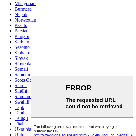
Mongolian
Burmese
Nepali
Norwegian
Pashto
Persian
Punjabi
Serbian
Sesotho
Sinhala
Slovak
Slovenian
Somali
Samoan
Scots Gaelic
Shona
Sindhi
Sundanese
Swahili
Tajik
Tamil
Telugu
Thai
Ukrainian
Urdu