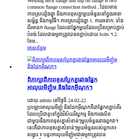
Welding neck flange and slip on flange is two
common flange connection method , ដែលមាន
ភាពស្រដៀងគ្នា និងភាពខុសគ្នាមួយចំនួននៅក្នុងរចនា
សម្ព័ន្ធ និងកម្មវិធី។ ភាពស្រដៀងគ្នា 1. ការរចនាក: ទាំង
ពីរមានក flange ដែលជាផ្នែកមួយដែលប្រើសម្រាប់ភ្ជាប់
បំពង់ ដែលជាធម្មតាត្រូវបានតភ្ជាប់ដោយ bolts ។ 2.
គែម...
អានបន្ថែម
ពិភាក្សាពីភាពខុសប្លែកគ្នារវាងផ្នែក
អាលុយមីញ៉ូម និងដែកអ៊ីណុក។
ដោយ admin នៅថ្ងៃទី 24-02-22
ប្រឡោះអាលុយមីញ៉ូ និងដែកអ៊ីណុកគឺជាផ្នែកតភ្ជាប់ពីរ
ដែលប្រើជាទូទៅក្នុងវិស័យវិស្វកម្ម និងការផលិត
ជាមួយនឹងភាពខុសគ្នាសំខាន់ៗមួយចំនួនរវាងពួកវា។
នេះគឺជាភាពខុសគ្នាសំខាន់ៗមួយចំនួនរបស់ពួកគេ៖
សម្ភារៈ៖ បន្ទះអាលុយមីញ៉ូមជាធម្មតាត្រូវបាន