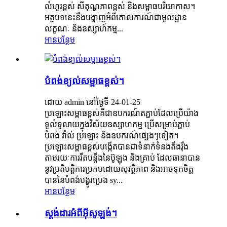
លំហូរខ្ពស់ សីតុណ្ហភាពខ្ពស់ និងសម្ពាធបរិយាកាស។
អត្ថបទនេះនឹងបង្ហាញអំពីគោលការណ៍ជាមូលដ្ឋាន
លក្ខណៈ និងឧស្សាហ៍កម្ម...
អានបន្ថែម
បំពង់ខ្យល់សម្ពាធខ្ពស់។
ដោយ admin នៅថ្ងៃទី 24-01-25
ប្រឡោះសម្ពាធខ្ពស់គឺជាឧបករណ៍តភ្ជាប់ដែលប្រើយ៉ាង
ទូលំទូលាយក្នុងវិស័យឧស្សាហកម្ម ប្រើសម្រាប់ភ្ជាប់
បំពង់ វ៉ាល់ ប្រឡោះ និងឧបករណ៍ផ្សេងៗទៀត។
ប្រឡោះសម្ពាធខ្ពស់បង្កើតបានជាទំនាក់ទំនងតឹងរ៉ឹង
តាមរយៈការរឹតបន្តឹងនៃប៊ូឡុង និងគ្រាប់ ដែលធានាបាន
នូវប្រតិបត្តិការប្រកបដោយសុវត្ថិភាព និងអាចទុកចិត្ត
បាននៃបំពង់បង្ហូរប្រេង sy...
អានបន្ថែម
ស្តង់ដារអំពីអ៊ីសូឡង់។