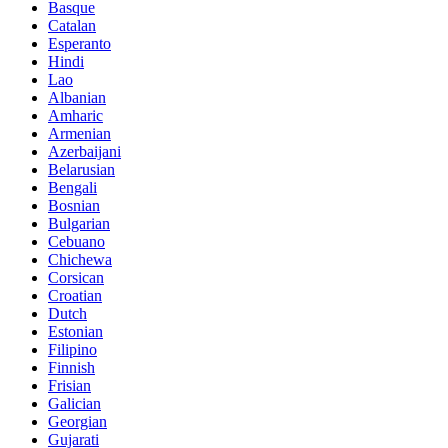
Basque
Catalan
Esperanto
Hindi
Lao
Albanian
Amharic
Armenian
Azerbaijani
Belarusian
Bengali
Bosnian
Bulgarian
Cebuano
Chichewa
Corsican
Croatian
Dutch
Estonian
Filipino
Finnish
Frisian
Galician
Georgian
Gujarati