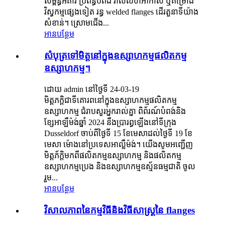
សម្ព័ន្ធអគារ ប្រព័ន្ធបំពង់ វាលលំហអាកាស ឬគម្រោង
វិស្វកម្មផ្សេងទៀត រន្ធ welded flanges ដើរតួនាទីយ៉ាង
សំខាន់។ ស្រោមជើង...
អានបន្ថែម
សំបុត្រទៅមិត្តនៅក្នុងឧស្សាហកម្មផលិតកម្ម
ឧស្សាហកម្ម។
ដោយ admin នៅថ្ងៃទី 24-03-19
មិត្តភក្តិជាទីគោរពនៅក្នុងឧស្សាហកម្មផលិតកម្ម
ឧស្សាហកម្ម ជំរាបសួរអ្នករាល់គ្នា ពិព័រណ៍បំពង់និង
ខ្សែអាឡឺម៉ង់ឆ្នាំ 2024 នឹងប្រារព្ធឡើងនៅទីក្រុង
Dusseldorf ចាប់ពីថ្ងៃទី 15 ខែមេសាដល់ថ្ងៃទី 19 ខែ
មេសា ម៉ោងនៅប្រទេសអាល្លឺម៉ង់។ យើងសូមអញ្ជើញ
មិត្តភ័ក្តិមកពីផលិតកម្មឧស្សាហកម្ម និងផលិតកម្ម
ឧស្សាហកម្មប្រេង និងឧស្សាហកម្មឧស្ម័នធម្មជាតិ ចូល
រួម...
អានបន្ថែម
វិសាលភាពនៃកម្មវិធីនិងវិធីសាស្រ្តនៃ flanges