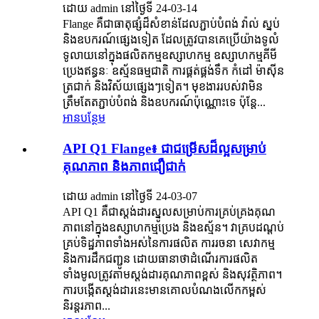
ដោយ admin នៅថ្ងៃទី 24-03-14
Flange គឺជាធាតុផ្សំដ៏សំខាន់ដែលភ្ជាប់បំពង់ វ៉ាល់ ស្នប់
និងឧបករណ៍ផ្សេងទៀត ដែលត្រូវបានគេប្រើយ៉ាងទូលំ
ទូលាយនៅក្នុងផលិតកម្មឧស្សាហកម្ម ឧស្សាហកម្មគីមី
ប្រេងឥន្ធនៈ ឧស្ម័នធម្មជាតិ ការផ្គត់ផ្គង់ទឹក កំដៅ ម៉ាស៊ីន
ត្រជាក់ និងវិស័យផ្សេងៗទៀត។ មុខងាររបស់វាមិន
ត្រឹមតែតភ្ជាប់បំពង់ និងឧបករណ៍ប៉ុណ្ណោះទេ ប៉ុន្តែ...
អានបន្ថែម
API Q1 Flange៖ ជាជម្រើសដ៏ល្អសម្រាប់
គុណភាព និងភាពជឿជាក់
ដោយ admin នៅថ្ងៃទី 24-03-07
API Q1 គឺជាស្តង់ដារស្នូលសម្រាប់ការគ្រប់គ្រងគុណ
ភាពនៅក្នុងឧស្សាហកម្មប្រេង និងឧស្ម័ន។ វាគ្របដណ្តប់
គ្រប់ទិដ្ឋភាពទាំងអស់នៃការផលិត ការរចនា សេវាកម្ម
និងការដឹកជញ្ជូន ដោយធានាថាដំណើរការផលិត
ទាំងមូលត្រូវតាមស្តង់ដារគុណភាពខ្ពស់ និងសុវត្ថិភាព។
ការបង្កើតស្តង់ដារនេះមានគោលបំណងលើកកម្ពស់
និរន្តរភាព...