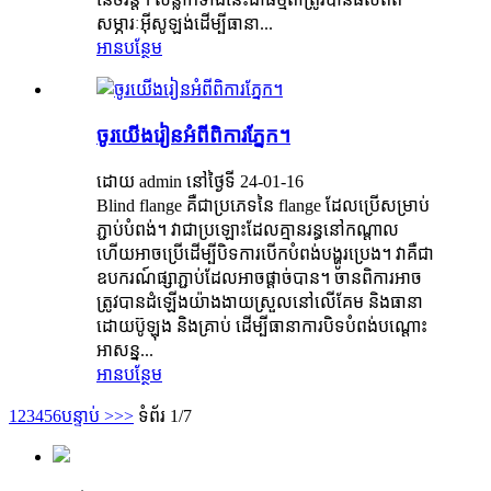
សម្ភារៈអ៊ីសូឡង់ដើម្បីធានា...
អានបន្ថែម
ចូរយើងរៀនអំពីពិការភ្នែក។
ដោយ admin នៅថ្ងៃទី 24-01-16
Blind flange គឺជាប្រភេទនៃ flange ដែលប្រើសម្រាប់
ភ្ជាប់បំពង់។ វា​ជា​ប្រឡោះ​ដែល​គ្មាន​រន្ធ​នៅ​កណ្តាល
ហើយ​អាច​ប្រើ​ដើម្បី​បិទ​ការ​បើក​បំពង់​បង្ហូរ​ប្រេង។ វាគឺជា
ឧបករណ៍ផ្សាភ្ជាប់ដែលអាចផ្ដាច់បាន។ ចានពិការអាច
ត្រូវបានដំឡើងយ៉ាងងាយស្រួលនៅលើគែម និងធានា
ដោយប៊ូឡុង និងគ្រាប់ ដើម្បីធានាការបិទបំពង់បណ្តោះ
អាសន្ន...
អានបន្ថែម
1
2
3
4
5
6
បន្ទាប់ >
>>
ទំព័រ 1/7