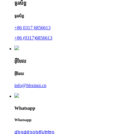
ទូរស័ព្ទ
ទូរស័ព្ទ
+86 0317 6856613
+86 (0317)6856613
អ៊ីមែល
អ៊ីមែល
info@hbxinqi.cn
Whatsapp
Whatsapp
៨៦១៨៩១០៦៥៤២២០