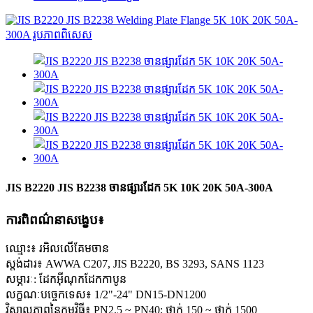
JIS B2220 JIS B2238 ចានផ្សារដែក 5K 10K 20K 50A-300A
ការពិពណ៌នាសង្ខេប៖
ឈ្មោះ៖ រអិលលើគែមចាន
ស្តង់ដារ៖ AWWA C207, JIS B2220, BS 3293, SANS 1123
សម្ភារៈ: ដែកអ៊ីណុកដែកកាបូន
លក្ខណៈបច្ចេកទេស៖ 1/2"-24" DN15-DN1200
វិសាលភាពនៃកម្មវិធី៖ PN2.5 ~ PN40; ថ្នាក់ 150 ~ ថ្នាក់ 1500