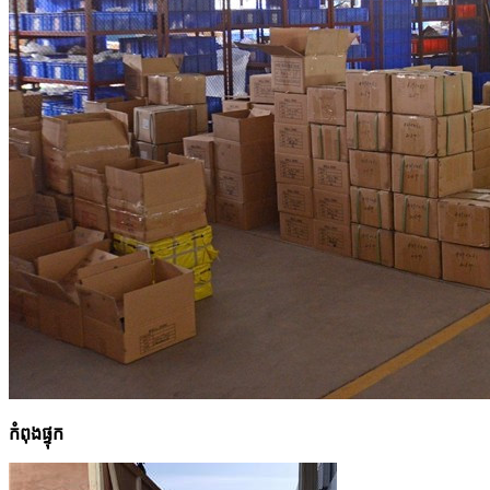
កំពុងផ្ទុក