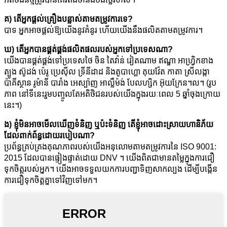
គ) តើអ្នកផ្តល់គ្រឿងបន្លាស់តាមតម្រូវការទេ?
បាទ អ្នកអាចផ្តល់ឱ្យយើងនូវគំនូរ ហើយយើងនឹងផលិតតាមតម្រូវការ។
ឃ) តើអ្នកបានផ្គត់ផ្គង់ផលិតផលរបស់អ្នកទៅប្រទេសណា?
យើងបានផ្គត់ផ្គង់ទៅប្រទេសថៃ ចិន តៃវ៉ាន់ វៀតណាម ឥណ្ឌា អាហ្វ្រិកខាង
ត្បូង ស៊ូដង់ ប៉េរូ ប្រេស៊ីល ទ្រីនីដាដ និងតូបាហ្គោ គុយវ៉ែត កាតា ស្រីលង្កា
ប៉ាគីស្ថាន រូម៉ានី បារាំង អេស្ប៉ាញ អាល្លឺម៉ង់ បែលហ្សិក អ៊ុយក្រែន។ល។ (រូប
ភាព នៅទីនេះរួមបញ្ចូលតែអតិថិជនរបស់យើងក្នុងរយៈពេល 5 ឆ្នាំចុងក្រោយ
នេះ។)
ង) ខ្ញុំមិនអាចមើលឃើញទំនិញ ឬប៉ះទំនិញ តើខ្ញុំអាចដោះស្រាយហានិភ័យ
ដែលពាក់ព័ន្ធដោយរបៀបណា?
ប្រព័ន្ធគ្រប់គ្រងគុណភាពរបស់យើងអនុលោមតាមតម្រូវការនៃ ISO 9001:
2015 ដែលបានផ្ទៀងផ្ទាត់ដោយ DNV ។ យើងពិតជាមានតម្លៃក្នុងការជឿ
ទុកចិត្តរបស់អ្នក។ យើងអាចទទួលយកការបញ្ជាទិញសាកល្បង ដើម្បីបង្កើន
ការជឿទុកចិត្តគ្នាទៅវិញទៅមក។