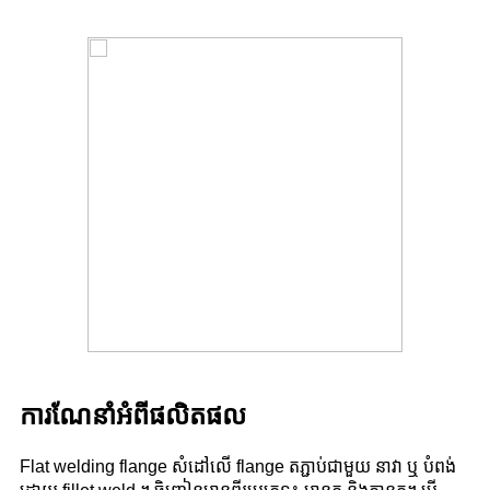
ការណែនាំអំពីផលិតផល
Flat welding flange សំដៅលើ flange តភ្ជាប់ជាមួយ នាវា ឬ បំពង់