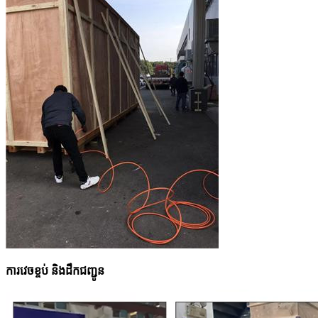
ការវេចខ្ចប់ និងដឹកជញ្ជូន