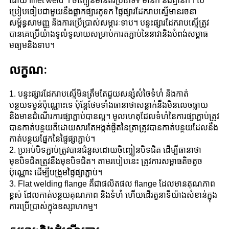
ដោយ fillet weld ។ ចិញ្ចៀនមានពីរប្រភេទ៖ មានក និងគ្មានក។ បើ
ប្រៀបធៀបជាមួយនឹងផ្លាកផ្សារគូទក ផ្ទៃផ្សារដែករាបស្មើមានរចនា
សម្ព័ន្ធសាមញ្ញ និងការប្រើប្រាស់សម្ភារៈទាប។ បន្ទះផ្សារដែករាបស្មើត្រូវ
បានគេប្រើយ៉ាងទូលំទូលាយសម្រាប់ការតភ្ជាប់នៃនាវានិងបំពង់សម្ពាធ
មធ្យមនិងទាប។
លក្ខណៈ
1. បន្ទះផ្សារដែករាបស្មើមិនត្រឹមតែជួយសន្សំសំចៃទំហំ និងកាត់
បន្ថយទម្ងន់ប៉ុណ្ណោះទេ ប៉ុន្តែថែមទាំងធានាថាសន្លាក់នឹងមិនលេចធ្លាយ
និងមានដំណើរការផ្សាភ្ជាប់បានល្អ។ មូលហេតុដែលទំហំនៃការផ្សាភ្ជាប់ត្រូវ
បានកាត់បន្ថយគឺដោយសារតែអង្កត់ផ្ចិតនៃត្រាត្រូវបានកាត់បន្ថយដែលនឹង
កាត់បន្ថយផ្នែកនៃផ្ទៃផ្សាភ្ជាប់។
2. ប្រអប់បិទភ្ជាប់ត្រូវបានជំនួសដោយចិញ្ចៀនបិទជិត ដើម្បីធានាថា
មុខបិទជិតត្រូវនឹងមុខបិទជិត។ តាមរបៀបនេះ ត្រូវការសម្ពាធតិចតួច
ប៉ុណ្ណោះ ដើម្បីបង្រួមផ្ទៃផ្សាភ្ជាប់។
3. Flat welding flange គឺជាផលិតផល flange ដែលមានគុណភាព
ខ្ពស់ ដែលកាត់បន្ថយគុណភាព និងទំហំ ហើយដើរតួនាទីយ៉ាងសំខាន់ក្នុង
ការប្រើប្រាស់ក្នុងឧស្សាហកម្ម។