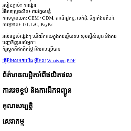
របៀបភ្ជាប់៖ ការផ្សារ
វិធីសាស្រ្តផលិត៖ ការក្លែងបន្លំ
ការទទួលយក: OEM / ODM, ពាណិជ្ជកម្ម, លក់ដុំ, ទីភ្នាក់ងារតំបន់,
ការទូទាត់៖ T/T, L/C, PayPal
រាល់ចម្ងល់ផ្សេងៗ យើងរីករាយក្នុងការឆ្លើយតប សូមផ្ញើសំណួរ និងការ
បញ្ជាទិញរបស់អ្នក។
គំរូស្តុកគឺឥតគិតថ្លៃ និងអាចប្រើបាន
ផ្ញើអ៊ីមែលមកយើង
អ៊ីមែល
Whatsapp
PDF
ព័ត៌មានលម្អិតអំពីផលិតផល
ការវេចខ្ចប់ និងការដឹកជញ្ជូន
គុណសម្បត្តិ
សេវាកម្ម