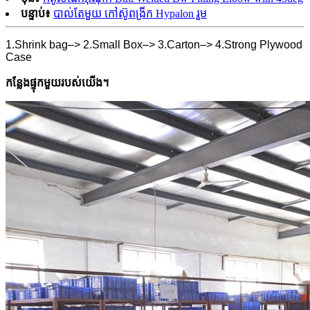
បន្ទាប់៖
បាល់តែមួយ កៅស៊ូពង្រីក Hypalon រួម
1.Shrink bag–> 2.Small Box–> 3.Carton–> 4.Strong Plywood
Case
កន្លែងផ្ទុកមួយរបស់យើង។