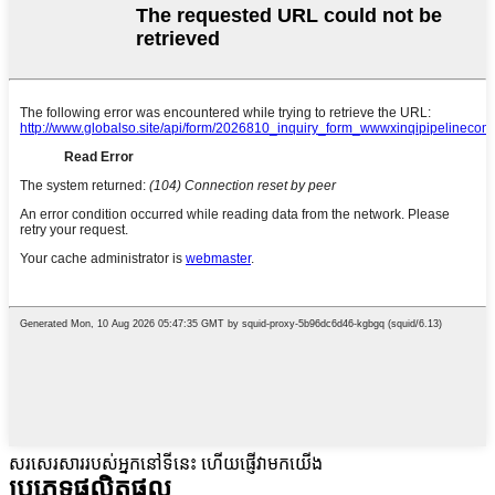
សរសេរសាររបស់អ្នកនៅទីនេះ ហើយផ្ញើវាមកយើង
ប្រភេទផលិតផល