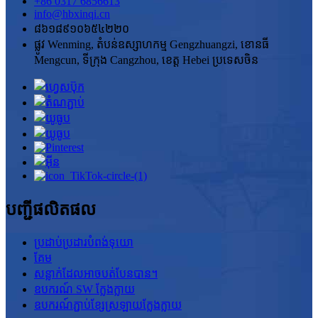
+86 0317 6856613
info@hbxinqi.cn
៨៦១៨៩១០៦៥៤២២០
ផ្លូវ Wenming, តំបន់ឧស្សាហកម្ម Gengzhuangzi, ខោនធី
Mengcun, ទីក្រុង Cangzhou, ខេត្ត Hebei ប្រទេសចិន
បញ្ជីផលិតផល
ប្រដាប់ប្រដារបំពង់ទុយោ
គែម
សន្លាក់ដែលអាចបត់បែនបាន។
ឧបករណ៍ SW ក្លែងក្លាយ
ឧបករណ៍ភ្ជាប់ខ្សែស្រឡាយក្លែងក្លាយ