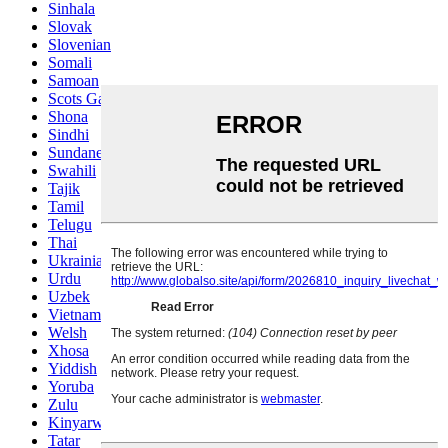
Sinhala
Slovak
Slovenian
Somali
Samoan
Scots Gaelic
Shona
Sindhi
Sundanese
Swahili
Tajik
Tamil
Telugu
Thai
Ukrainian
Urdu
Uzbek
Vietnamese
Welsh
Xhosa
Yiddish
Yoruba
Zulu
Kinyarwanda
Tatar