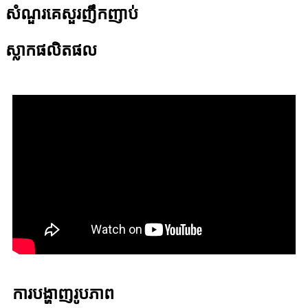
សំណួរគេសួរញឹកញាប់
ស្លាកផលិតផល
ការបង្ហាញរូបភាព