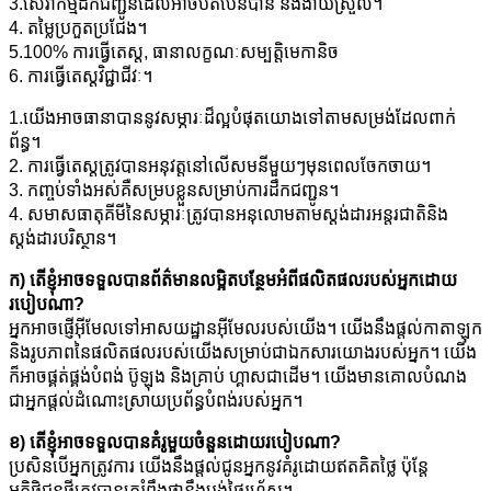
3.សេវាកម្មដឹកជញ្ជូនដែលអាចបត់បែនបាន និងងាយស្រួល។
4. តម្លៃប្រកួតប្រជែង។
5.100% ការធ្វើតេស្ត, ធានាលក្ខណៈសម្បត្តិមេកានិច
6. ការធ្វើតេស្តវិជ្ជាជីវៈ។
1.យើងអាចធានាបាននូវសម្ភារៈដ៏ល្អបំផុតយោងទៅតាមសម្រង់ដែលពាក់
ព័ន្ធ។
2. ការធ្វើតេស្តត្រូវបានអនុវត្តនៅលើសមនីមួយៗមុនពេលចែកចាយ។
3. កញ្ចប់ទាំងអស់គឺសម្របខ្លួនសម្រាប់ការដឹកជញ្ជូន។
4. សមាសធាតុគីមីនៃសម្ភារៈត្រូវបានអនុលោមតាមស្តង់ដារអន្តរជាតិនិង
ស្តង់ដារបរិស្ថាន។
ក) តើខ្ញុំអាចទទួលបានព័ត៌មានលម្អិតបន្ថែមអំពីផលិតផលរបស់អ្នកដោយ
របៀបណា?
អ្នកអាចផ្ញើអ៊ីមែលទៅអាសយដ្ឋានអ៊ីមែលរបស់យើង។ យើងនឹងផ្តល់កាតាឡុក
និងរូបភាពនៃផលិតផលរបស់យើងសម្រាប់ជាឯកសារយោងរបស់អ្នក។ យើង
ក៏អាចផ្គត់ផ្គង់បំពង់ ប៊ូឡុង និងគ្រាប់ ហ្គាសជាដើម។ យើងមានគោលបំណង
ជាអ្នកផ្តល់ដំណោះស្រាយប្រព័ន្ធបំពង់របស់អ្នក។
ខ) តើខ្ញុំអាចទទួលបានគំរូមួយចំនួនដោយរបៀបណា?
ប្រសិនបើអ្នកត្រូវការ យើងនឹងផ្តល់ជូនអ្នកនូវគំរូដោយឥតគិតថ្លៃ ប៉ុន្តែ
អតិថិជនថ្មីត្រូវបានគេរំពឹងថានឹងបង់ថ្លៃរហ័ស។