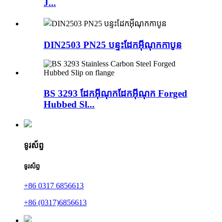
J...
DIN2503 PN25 បន្ទះដែកអ៊ីណុកកាបូន
BS 3293 ដែកអ៊ីណុកដែកអ៊ីណុក Forged
Hubbed Sl...
ទូរស័ព្ទ
ទូរស័ព្ទ
+86 0317 6856613
+86 (0317)6856613