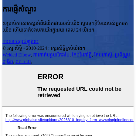
ការផ្ញើសំណួរ
សម្រាប់ការសាកសួរអំពីផលិតផលរបស់យើង សូមទុកអ៊ីមែលរបស់អ្នកមក
យើង ហើយទាក់ទងមកយើងក្នុងរយៈពេល 24 ម៉ោង។
ការសាកសួរឥឡូវនេះ
© រក្សាសិទ្ធិ - 2010-2024 : រក្សាសិទ្ធិគ្រប់យ៉ាង។
Welded Elbow
,
ការកាត់បន្ថយកែងដៃ
,
កែងដៃកាំខ្លី
,
គែមកៅស៊ូ
,
ប្រព័ន្ធរួម
ពង្រីក
,
ពត់ 5 ឃ
,