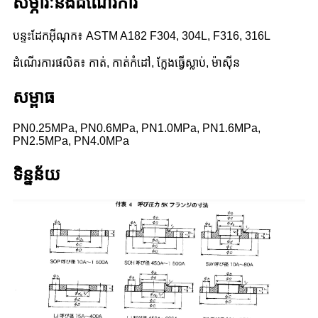
សម្ភារៈនិងដំណើរការ
បន្ទះដែកអ៊ីណុក៖ ASTM A182 F304, 304L, F316, 316L
ដំណើរការផលិត៖ កាត់, កាត់កំដៅ, ក្លែងធ្វើស្លាប់, ម៉ាស៊ីន
សម្ពាធ
PN0.25MPa, PN0.6MPa, PN1.0MPa, PN1.6MPa,
PN2.5MPa, PN4.0MPa
ទិន្នន័យ