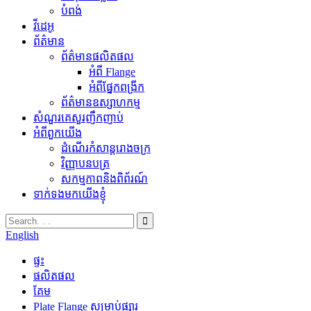
បំពង់
វីដេអូ
ព័ត៌មាន
ព័ត៌មានផលិតផល
អំពី Flange
អំពីផ្នែកពង្រីក
ព័ត៌មានឧស្សាហកម្ម
សំណួរគេសួរញឹកញាប់
អំពីពួកយើង
ដំណើរកំសាន្តរោងចក្រ
វិញ្ញាបនបត្រ
សកម្មភាពនិងពិព័រណ៍
ទាក់ទងមកយើងខ្ញុំ
English
ផ្ទះ
ផលិតផល
គែម
Plate Flange សម្រាប់ផ្សារ