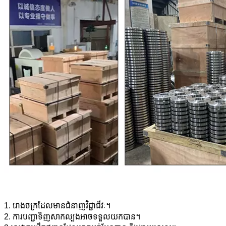
1. រោងចក្រដែលមានជំនាញវិជ្ជាជីវៈ។
2. ការបញ្ជាទិញសាកល្បងអាចទទួលយកបាន។