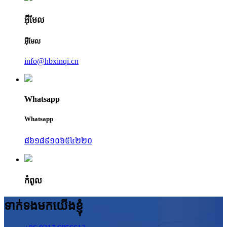
អ៊ីមែល
អ៊ីមែល
info@hbxinqi.cn
Whatsapp
Whatsapp
៨៦១៨៩១០៦៥៤២២០
កំពូល
ទាក់ទងមកយើងខ្ញុំ