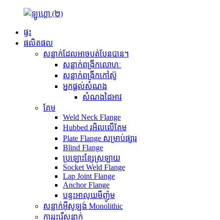
ផ្ទះ
ផលិតផល
សន្លាក់ដែលអាចបត់បែនបាន។
សន្លាក់ពង្រីកលោហៈ
សន្លាក់ពង្រីកកៅស៊ូ
អ្នកផ្តល់សំណង
សំណងដៃអាវ
គែម
Weld Neck Flange
Hubbed រអិលលើគែម
Plate Flange សម្រាប់ផ្សារ
Blind Flange
ប្រឡោះខ្សែស្រឡាយ
Socket Weld Flange
Lap Joint Flange
Anchor Flange
បន្ទះអាលុយមីញ៉ូម
សន្លាក់អ៊ីសូឡង់ Monolithic
ការរុះរើសន្លាក់