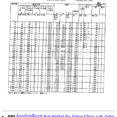
មុន៖
កំពូលដែកអ៊ីណុក Butt Welded Bw Fitting Elbow with 45deg