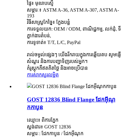
ផ្ទៃ៖ មុខរាបស្មើ
សម្ភារៈ៖ ASTM A-36, ASTM A-307, ASTM A-
193
វិធីសាស្រ្តកែច្នៃ៖ ក្លែងបន្លំ
ការទទួលយក: OEM / ODM, ពាណិជ្ជកម្ម, លក់ដុំ, ទី
ភ្នាក់ងារតំបន់,
ការទូទាត់៖ T/T, L/C, PayPal
រាល់ចម្ងល់ផ្សេងៗ យើងរីករាយក្នុងការឆ្លើយតប សូមផ្ញើ
សំណួរ និងការបញ្ជាទិញរបស់អ្នក។
គំរូស្តុកគឺឥតគិតថ្លៃ និងអាចប្រើបាន
ការសាកសួរ
លម្អិត
GOST 12836 Blind Flange ដែកអ៊ីណុ
កកាបូន
ឈ្មោះ៖ ពិការភ្នែក
ស្តង់ដារ៖ GOST 12836
សម្ភារៈ: ដែកកាបូន / ដែកអ៊ីណុក