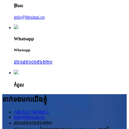
អ៊ីមែល
info@hbxinqi.cn
Whatsapp
Whatsapp
៨៦១៨៩១០៦៥៤២២០
កំពូល
ទាក់ទងមកយើងខ្ញុំ
+86 0317 6856613
info@hbxinqi.cn
៨៦១៨៩១០៦៥៤២២០