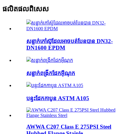
ផលិតផលពិសេស
សន្លាក់កៅស៊ូដែលអាចបត់បែនបាន DN32-
DN1600 EPDM
សន្លាក់ពង្រីកដែកអ៊ីណុក
បន្ទះដែកកាបូន ASTM A105
AWWA C207 Class E 275PSI Steel
Hubbed Flange Stainle...