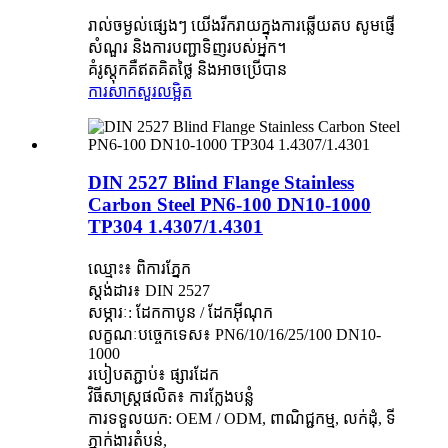
រាល់ចម្ងល់ផ្សេងៗ យើងរីករាយក្នុងការឆ្លើយតប សូមផ្ញើ
សំណួរ និងការបញ្ជាទិញរបស់អ្នក។
គំរូស្តុកគឺឥតគិតថ្លៃ និងអាចប្រើបាន
ការសាកសួរ
លម្អិត
DIN 2527 Blind Flange Stainless
Carbon Steel PN6-100 DN10-1000
TP304 1.4307/1.4301
ឈ្មោះ៖ ពិការភ្នែក
ស្តង់ដារ៖ DIN 2527
សម្ភារៈ: ដែកកាបូន / ដែកអ៊ីណុក
លក្ខណៈបច្ចេកទេស៖ PN6/10/16/25/100 DN10-
1000
របៀបតភ្ជាប់៖ ផ្សារដែក
វិធីសាស្រ្តផលិត៖ ការក្លែងបន្លំ
ការទទួលយក: OEM / ODM, ពាណិជ្ជកម្ម, លក់ដុំ, ទី
ភ្នាក់ងារតំបន់,