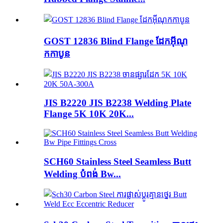
GOST 12836 Blind Flange ដែកអ៊ីណុ
កកាបូន
JIS B2220 JIS B2238 Welding Plate
Flange 5K 10K 20K...
SCH60 Stainless Steel Seamless Butt
Welding បំពង់ Bw...