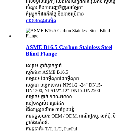
រាល់ចម្ងល់ផ្សេងៗ យើងរីករាយក្នុងការឆ្លើយតប សូមផ្ញើ
សំណួរ និងការបញ្ជាទិញរបស់អ្នក។
គំរូស្តុកគឺឥតគិតថ្លៃ និងអាចប្រើបាន
ការសាកសួរ
លម្អិត
ASME B16.5 Carbon Stainless Steel
Blind Flange
ឈ្មោះ៖ ខ្វាក់ខ្វាក់ខ្វាក់
ស្តង់ដារ៖ ASME B16.5
សម្ភារៈ៖ ដែកអ៊ីណុកដែកអ៊ីណុក
លក្ខណៈបច្ចេកទេស៖ NPS1/2"-24" DN15-
DN1200; NPS1/2"-12" DN15-DN2500
សម្ពាធ៖ ថ្នាក់ ១៥០-២៥០០
របៀបតភ្ជាប់៖ ផ្សារដែក
វិធីសាស្រ្តផលិត៖ ការក្លែងបន្លំ
ការទទួលយក: OEM / ODM, ពាណិជ្ជកម្ម, លក់ដុំ, ទី
ភ្នាក់ងារតំបន់,
ការទូទាត់៖ T/T, L/C, PayPal