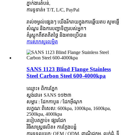
ភ្នាក់ងារតំបន់,
ការទូទាត់៖ T/T, L/C, PayPal
រាល់ចម្ងល់ផ្សេងៗ យើងរីករាយក្នុងការឆ្លើយតប សូមផ្ញើ
សំណួរ និងការបញ្ជាទិញរបស់អ្នក។
គំរូស្តុកគឺឥតគិតថ្លៃ និងអាចប្រើបាន
ការសាកសួរ
លម្អិត
SANS 1123 Blind Flange Stainless
Steel Carbon Steel 600-4000kpa
ឈ្មោះ៖ ពិការភ្នែក
ស្តង់ដារ៖ SANS ១១២៣
សម្ភារៈ: ដែកកាបូន / ដែកអ៊ីណុក
លក្ខណៈពិសេស: 600kpa, 1000kpa, 1600kpa,
2500kpa, 4000kpa
របៀបតភ្ជាប់៖ ផ្សារដែក
វិធីសាស្រ្តផលិត៖ ការក្លែងបន្លំ
ការទទួលយក: OEM / ODM, ពាណិជ្ជកម្ម, លក់ដុំ, ទី