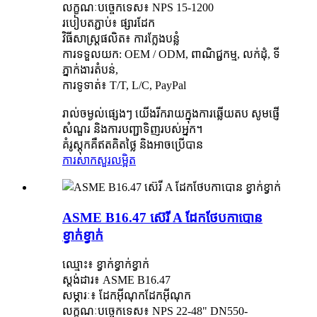
លក្ខណៈបច្ចេកទេស៖ NPS 15-1200
របៀបតភ្ជាប់៖ ផ្សារដែក
វិធីសាស្រ្តផលិត៖ ការក្លែងបន្លំ
ការទទួលយក: OEM / ODM, ពាណិជ្ជកម្ម, លក់ដុំ, ទី
ភ្នាក់ងារតំបន់,
ការទូទាត់៖ T/T, L/C, PayPal
រាល់ចម្ងល់ផ្សេងៗ យើងរីករាយក្នុងការឆ្លើយតប សូមផ្ញើ
សំណួរ និងការបញ្ជាទិញរបស់អ្នក។
គំរូស្តុកគឺឥតគិតថ្លៃ និងអាចប្រើបាន
ការសាកសួរ
លម្អិត
ASME B16.47 ស៊េរី A ដែកថែបកាបោន
ខ្វាក់ខ្វាក់
ឈ្មោះ៖ ខ្វាក់ខ្វាក់ខ្វាក់
ស្តង់ដារ៖ ASME B16.47
សម្ភារៈ៖ ដែកអ៊ីណុកដែកអ៊ីណុក
លក្ខណៈបច្ចេកទេស៖ NPS 22-48" DN550-