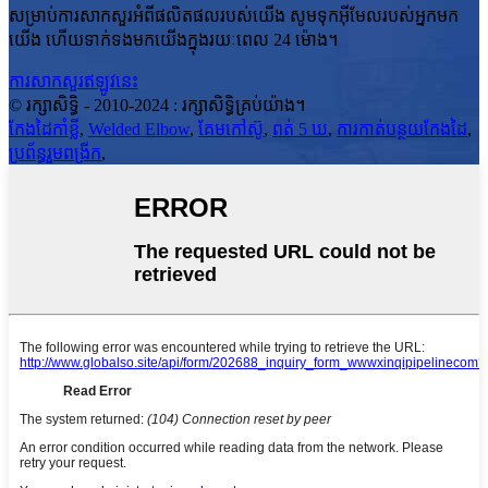
សម្រាប់ការសាកសួរអំពីផលិតផលរបស់យើង សូមទុកអ៊ីមែលរបស់អ្នកមក
យើង ហើយទាក់ទងមកយើងក្នុងរយៈពេល 24 ម៉ោង។
ការសាកសួរឥឡូវនេះ
© រក្សាសិទ្ធិ - 2010-2024 : រក្សាសិទ្ធិគ្រប់យ៉ាង។
កែងដៃកាំខ្លី
,
Welded Elbow
,
គែមកៅស៊ូ
,
ពត់ 5 ឃ
,
ការកាត់បន្ថយកែងដៃ
,
ប្រព័ន្ធរួមពង្រីក
,