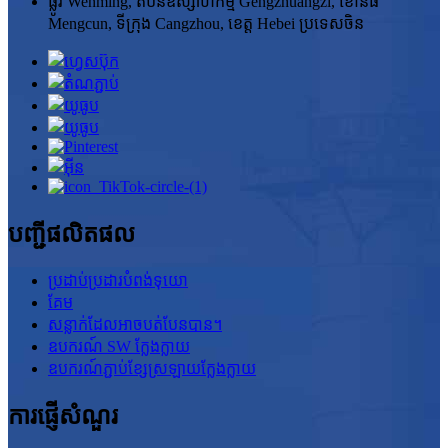
ផ្លូវ Wenming, តំបន់ឧស្សាហកម្ម Gengzhuangzi, ខោនធី
Mengcun, ទីក្រុង Cangzhou, ខេត្ត Hebei ប្រទេសចិន
បញ្ជីផលិតផល
ប្រដាប់ប្រដារបំពង់ទុយោ
គែម
សន្លាក់ដែលអាចបត់បែនបាន។
ឧបករណ៍ SW ក្លែងក្លាយ
ឧបករណ៍ភ្ជាប់ខ្សែស្រឡាយក្លែងក្លាយ
ការផ្ញើសំណួរ