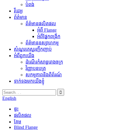
បំពង់
វីដេអូ
ព័ត៌មាន
ព័ត៌មានផលិតផល
អំពី Flange
អំពីផ្នែកពង្រីក
ព័ត៌មានឧស្សាហកម្ម
សំណួរគេសួរញឹកញាប់
អំពីពួកយើង
ដំណើរកំសាន្តរោងចក្រ
វិញ្ញាបនបត្រ
សកម្មភាពនិងពិព័រណ៍
ទាក់ទងមកយើងខ្ញុំ
English
ផ្ទះ
ផលិតផល
គែម
Blind Flange