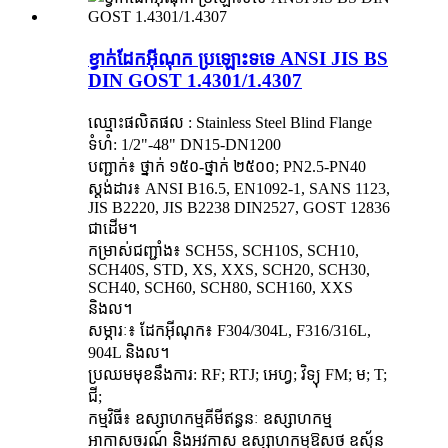
ខ្វាក់ដែកអ៊ីណុក ប្រឡោះទទេ ANSI JIS BS
DIN GOST 1.4301/1.4307
ឈ្មោះផលិតផល : Stainless Steel Blind Flange
ទំហំ: 1/2"-48" DN15-DN1200
បញ្ជាក់៖ ថ្នាក់ ១៥០-ថ្នាក់ ២៥០០; PN2.5-PN40
ស្តង់ដារ៖ ANSI B16.5, EN1092-1, SANS 1123,
JIS B2220, JIS B2238 DIN2527, GOST 12836
ជាដើម។
កម្រាស់ជញ្ជាំង៖ SCH5S, SCH10S, SCH10,
SCH40S, STD, XS, XXS, SCH20, SCH30,
SCH40, SCH60, SCH80, SCH160, XXS
និងល។
សម្ភារៈ៖ ដែកអ៊ីណុក៖ F304/304L, F316/316L,
904L និងល។
ប្រឈមមុខនឹងការ: RF; RTJ; អេហ្វ; វិទ្យុ FM; ម; T;
ជី;
កម្មវិធី៖ ឧស្សាហកម្មគីមីឥន្ធនៈ ឧស្សាហកម្ម
អាកាសចរណ៍ និងអវកាស ឧស្សាហកម្មឱសថ ឧស្ម័ន