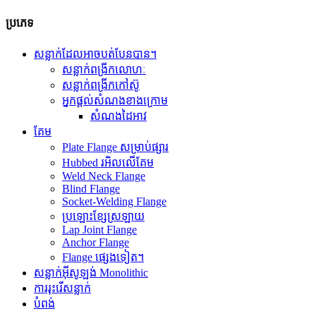
ប្រភេទ
សន្លាក់ដែលអាចបត់បែនបាន។
សន្លាក់ពង្រីកលោហៈ
សន្លាក់ពង្រីកកៅស៊ូ
អ្នកផ្តល់សំណងខាងក្រោម
សំណងដៃអាវ
គែម
Plate Flange សម្រាប់ផ្សារ
Hubbed រអិលលើគែម
Weld Neck Flange
Blind Flange
Socket-Welding Flange
ប្រឡោះខ្សែស្រឡាយ
Lap Joint Flange
Anchor Flange
Flange ផ្សេងទៀត។
សន្លាក់អ៊ីសូឡង់ Monolithic
ការរុះរើសន្លាក់
បំពង់