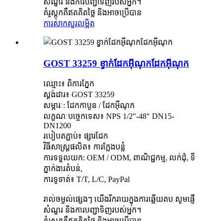
សំណួរ និងការបញ្ជាទិញរបស់អ្នក។
គំរូស្តុកគឺឥតគិតថ្លៃ និងអាចប្រើបាន
ការសាកសួរ
លម្អិត
GOST 33259 ខ្វាក់ដែកអ៊ីណុកដែកអ៊ីណុក
ឈ្មោះ៖ ពិការភ្នែក
ស្តង់ដារ៖ GOST 33259
សម្ភារៈ: ដែកកាបូន / ដែកអ៊ីណុក
លក្ខណៈបច្ចេកទេស៖ NPS 1/2"-48" DN15-
DN1200
របៀបតភ្ជាប់៖ ផ្សារដែក
វិធីសាស្រ្តផលិត៖ ការក្លែងបន្លំ
ការទទួលយក: OEM / ODM, ពាណិជ្ជកម្ម, លក់ដុំ, ទី
ភ្នាក់ងារតំបន់,
ការទូទាត់៖ T/T, L/C, PayPal
រាល់ចម្ងល់ផ្សេងៗ យើងរីករាយក្នុងការឆ្លើយតប សូមផ្ញើ
សំណួរ និងការបញ្ជាទិញរបស់អ្នក។
គំរូស្តុកគឺឥតគិតថ្លៃ និងអាចប្រើបាន