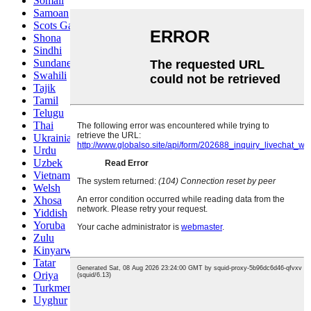
Somali
Samoan
Scots Gaelic
Shona
Sindhi
Sundanese
Swahili
Tajik
Tamil
Telugu
Thai
Ukrainian
Urdu
Uzbek
Vietnamese
Welsh
Xhosa
Yiddish
Yoruba
Zulu
Kinyarwanda
Tatar
Oriya
Turkmen
Uyghur