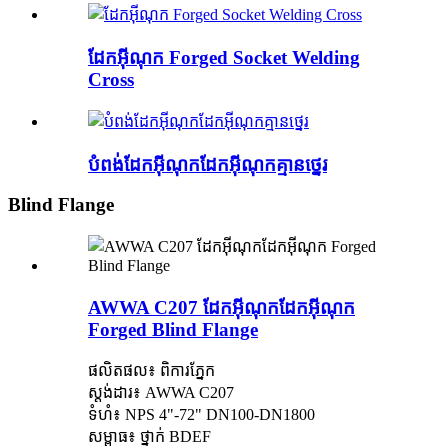
ដែកអ៊ីណុក Forged Socket Welding
Cross
បំពង់ដែកអ៊ីណុកដែកអ៊ីណុកគ្មានថ្នេរ
Blind Flange
AWWA C207 ដែកអ៊ីណុកដែកអ៊ីណុក
Forged Blind Flange
ផលិតផល៖ ពិការភ្នែក
ស្តង់ដារ៖ AWWA C207
ទំហំ៖ NPS 4"-72" DN100-DN1800
សម្ពាធ៖ ថ្នាក់ BDEF