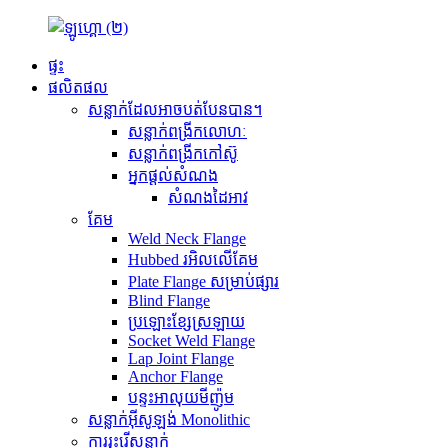
ផ្ទះ
ផលិតផល
សន្លាក់ដែលអាចបត់បែនបាន។
សន្លាក់ពង្រីកលោហៈ
សន្លាក់ពង្រីកកៅស៊ូ
អ្នកផ្តល់សំណង
សំណងដៃអាវ
គែម
Weld Neck Flange
Hubbed រអិលលើគែម
Plate Flange សម្រាប់ផ្សារ
Blind Flange
ប្រឡោះខ្សែស្រឡាយ
Socket Weld Flange
Lap Joint Flange
Anchor Flange
បន្ទះអាលុយមីញ៉ូម
សន្លាក់អ៊ីសូឡង់ Monolithic
ការរុះរើសន្លាក់