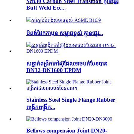
Sch30 Carbon Steel Transition គ្មានថ្នេរ
Butt Weld Ecc...
បំពង់ដែកកាបូន សម្ពាធខ្ពស់ គ្មានថ្នេរ...
សន្លាក់ពង្រីកកៅស៊ូដែលអាចបត់បែនបាន
DN32-DN1600 EPDM
Stainless Steel Single Flange Rubber
ពង្រីកពង្រីក...
Bellows compension Joint DN20-