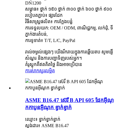
DN1200
សម្ពាធ៖ ថ្នាក់ ១៥០ ថ្នាក់ ៣០០ ថ្នាក់ ៦០០ ថ្នាក់ ៩០០
របៀបតភ្ជាប់៖ ផ្សារដែក
វិធីសាស្រ្តផលិត៖ ការក្លែងបន្លំ
ការទទួលយក: OEM / ODM, ពាណិជ្ជកម្ម, លក់ដុំ, ទី
ភ្នាក់ងារតំបន់,
ការទូទាត់៖ T/T, L/C, PayPal
រាល់ចម្ងល់ផ្សេងៗ យើងរីករាយក្នុងការឆ្លើយតប សូមផ្ញើ
សំណួរ និងការបញ្ជាទិញរបស់អ្នក។
គំរូស្តុកគឺឥតគិតថ្លៃ និងអាចប្រើបាន
ការសាកសួរ
លម្អិត
ASME B16.47 ស៊េរី B API 605 ដែកអ៊ីណុ
កកាបូនអ៊ីណុក ខ្វាក់ខ្វាក់
ឈ្មោះ៖ ខ្វាក់ខ្វាក់ខ្វាក់
ស្តង់ដារ៖ ASME B16.47