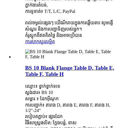
ភ្នាក់ងារតំបន់,
ការទូទាត់៖ T/T, L/C, PayPal
រាល់ចម្ងល់ផ្សេងៗ យើងរីករាយក្នុងការឆ្លើយតប សូមផ្ញើ
សំណួរ និងការបញ្ជាទិញរបស់អ្នក។
គំរូស្តុកគឺឥតគិតថ្លៃ និងអាចប្រើបាន
ការសាកសួរ
លម្អិត
BS 10 Blank Flange Table D, Table E,
Table F, Table H
ឈ្មោះ៖ ខ្វាក់ខ្វាក់ទទេ
ស្តង់ដារ៖ BS 10
សម្ភារៈ៖ ដែកអ៊ីណុក
ការបញ្ជាក់៖ តារាង D, តារាង E, តារាង F, តារាង H,
1/2"-24"
របៀបតភ្ជាប់៖ ផ្សារដែក
វិធីសាស្រ្តផលិត: ក្លែងបន្លំ, ខាស