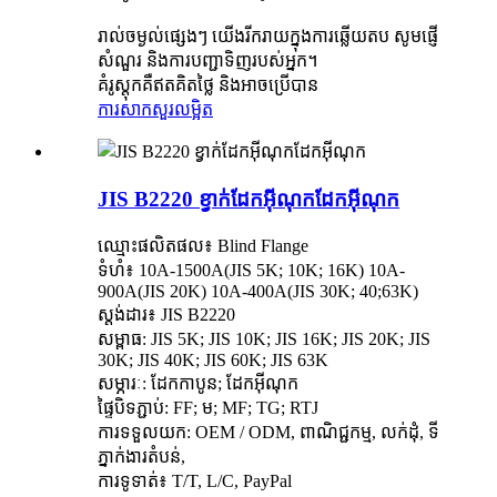
រាល់ចម្ងល់ផ្សេងៗ យើងរីករាយក្នុងការឆ្លើយតប សូមផ្ញើ
សំណួរ និងការបញ្ជាទិញរបស់អ្នក។
គំរូស្តុកគឺឥតគិតថ្លៃ និងអាចប្រើបាន
ការសាកសួរ
លម្អិត
JIS B2220 ខ្វាក់ដែកអ៊ីណុកដែកអ៊ីណុក
ឈ្មោះផលិតផល៖ Blind Flange
ទំហំ៖ 10A-1500A(JIS 5K; 10K; 16K) 10A-
900A(JIS 20K) 10A-400A(JIS 30K; 40;63K)
ស្តង់ដារ៖ JIS B2220
សម្ពាធ: JIS 5K; JIS 10K; JIS 16K; JIS 20K; JIS
30K; JIS 40K; JIS 60K; JIS 63K
សម្ភារៈ: ដែកកាបូន; ដែកអ៊ីណុក
ផ្ទៃបិទភ្ជាប់: FF; ម; MF; TG; RTJ
ការទទួលយក: OEM / ODM, ពាណិជ្ជកម្ម, លក់ដុំ, ទី
ភ្នាក់ងារតំបន់,
ការទូទាត់៖ T/T, L/C, PayPal