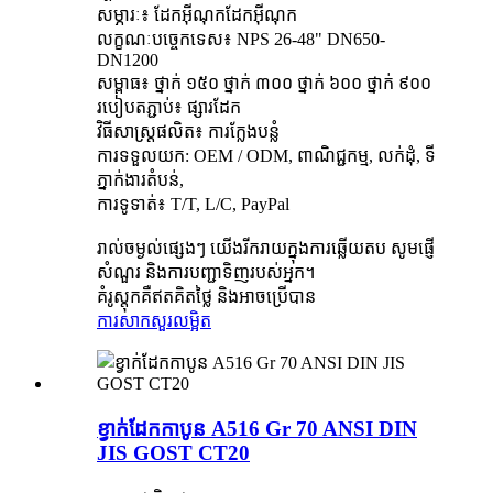
សម្ភារៈ៖ ដែកអ៊ីណុកដែកអ៊ីណុក
លក្ខណៈបច្ចេកទេស៖ NPS 26-48" DN650-
DN1200
សម្ពាធ៖ ថ្នាក់ ១៥០ ថ្នាក់ ៣០០ ថ្នាក់ ៦០០ ថ្នាក់ ៩០០
របៀបតភ្ជាប់៖ ផ្សារដែក
វិធីសាស្រ្តផលិត៖ ការក្លែងបន្លំ
ការទទួលយក: OEM / ODM, ពាណិជ្ជកម្ម, លក់ដុំ, ទី
ភ្នាក់ងារតំបន់,
ការទូទាត់៖ T/T, L/C, PayPal
រាល់ចម្ងល់ផ្សេងៗ យើងរីករាយក្នុងការឆ្លើយតប សូមផ្ញើ
សំណួរ និងការបញ្ជាទិញរបស់អ្នក។
គំរូស្តុកគឺឥតគិតថ្លៃ និងអាចប្រើបាន
ការសាកសួរ
លម្អិត
ខ្វាក់ដែកកាបូន A516 Gr 70 ANSI DIN
JIS GOST CT20