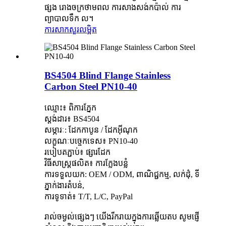
ផ្សង រោងចក្រថាមពល ការសាងសង់កប៉ាល់ ការ
ព្យាបាលទឹក ល។
ការសាកសួរ
លម្អិត
BS4504 Blind Flange Stainless
Carbon Steel PN10-40
ឈ្មោះ៖ ពិការភ្នែក
ស្តង់ដារ៖ BS4504
សម្ភារៈ: ដែកកាបូន / ដែកអ៊ីណុក
លក្ខណៈបច្ចេកទេស៖ PN10-40
របៀបតភ្ជាប់៖ ផ្សារដែក
វិធីសាស្រ្តផលិត៖ ការក្លែងបន្លំ
ការទទួលយក: OEM / ODM, ពាណិជ្ជកម្ម, លក់ដុំ, ទី
ភ្នាក់ងារតំបន់,
ការទូទាត់៖ T/T, L/C, PayPal
រាល់ចម្ងល់ផ្សេងៗ យើងរីករាយក្នុងការឆ្លើយតប សូមផ្ញើ