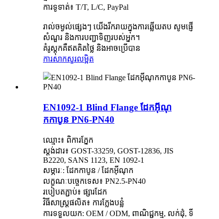
ការទូទាត់៖ T/T, L/C, PayPal
រាល់ចម្ងល់ផ្សេងៗ យើងរីករាយក្នុងការឆ្លើយតប សូមផ្ញើ
សំណួរ និងការបញ្ជាទិញរបស់អ្នក។
គំរូស្តុកគឺឥតគិតថ្លៃ និងអាចប្រើបាន
ការសាកសួរ
លម្អិត
EN1092-1 Blind Flange ដែកអ៊ីណុ
កកាបូន PN6-PN40
ឈ្មោះ៖ ពិការភ្នែក
ស្តង់ដារ៖ GOST-33259, GOST-12836, JIS
B2220, SANS 1123, EN 1092-1
សម្ភារៈ: ដែកកាបូន / ដែកអ៊ីណុក
លក្ខណៈបច្ចេកទេស៖ PN2.5-PN40
របៀបតភ្ជាប់៖ ផ្សារដែក
វិធីសាស្រ្តផលិត៖ ការក្លែងបន្លំ
ការទទួលយក: OEM / ODM, ពាណិជ្ជកម្ម, លក់ដុំ, ទី