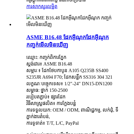
ការសាកសួរ
លម្អិត
ASME B16.48 ដែកអ៊ីណុកដែកអ៊ីណុក
កញ្ចក់មើលមិនឃើញ
ឈ្មោះ​: កញ្ចក់​ពិការ​ភ្នែក​
ស្តង់ដារ៖ ASME B16.48
សម្ភារៈ៖ ដែកថែបកាបូន A105 Q235B SS400
S235JR A694 F70; ដែកសន្លឹក SS316 304 321
លក្ខណៈបច្ចេកទេស៖ 1/2"-24" DN15-DN1200
សម្ពាធ: ថ្នាក់ 150-2500
របៀបតភ្ជាប់៖ ផ្សារដែក
វិធីសាស្រ្តផលិត៖ ការក្លែងបន្លំ
ការទទួលយក: OEM / ODM, ពាណិជ្ជកម្ម, លក់ដុំ, ទី
ភ្នាក់ងារតំបន់,
ការទូទាត់៖ T/T, L/C, PayPal