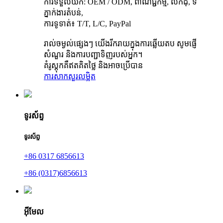
ការទទួលយក: OEM / ODM, ពាណិជ្ជកម្ម, លក់ដុំ, ទី
ភ្នាក់ងារតំបន់,
ការទូទាត់៖ T/T, L/C, PayPal
រាល់ចម្ងល់ផ្សេងៗ យើងរីករាយក្នុងការឆ្លើយតប សូមផ្ញើ
សំណួរ និងការបញ្ជាទិញរបស់អ្នក។
គំរូស្តុកគឺឥតគិតថ្លៃ និងអាចប្រើបាន
ការសាកសួរ
លម្អិត
ទូរស័ព្ទ
ទូរស័ព្ទ
+86 0317 6856613
+86 (0317)6856613
អ៊ីមែល