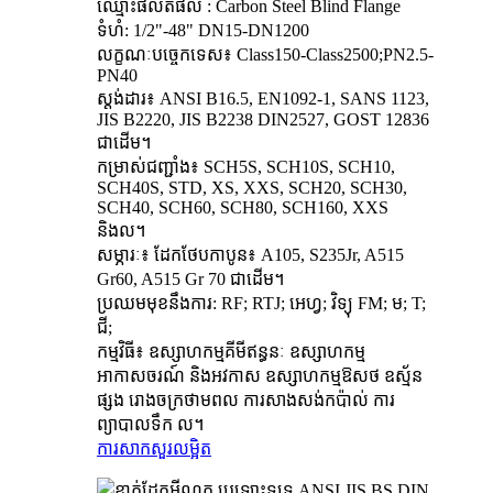
ឈ្មោះផលិតផល : Carbon Steel Blind Flange
ទំហំ: 1/2"-48" DN15-DN1200
លក្ខណៈបច្ចេកទេស៖ Class150-Class2500;PN2.5-
PN40
ស្តង់ដារ៖ ANSI B16.5, EN1092-1, SANS 1123,
JIS B2220, JIS B2238 DIN2527, GOST 12836
ជាដើម។
កម្រាស់ជញ្ជាំង៖ SCH5S, SCH10S, SCH10,
SCH40S, STD, XS, XXS, SCH20, SCH30,
SCH40, SCH60, SCH80, SCH160, XXS
និងល។
សម្ភារៈ៖ ដែកថែបកាបូន៖ A105, S235Jr, A515
Gr60, A515 Gr 70 ជាដើម។
ប្រឈមមុខនឹងការ: RF; RTJ; អេហ្វ; វិទ្យុ FM; ម; T;
ជី;
កម្មវិធី៖ ឧស្សាហកម្មគីមីឥន្ធនៈ ឧស្សាហកម្ម
អាកាសចរណ៍ និងអវកាស ឧស្សាហកម្មឱសថ ឧស្ម័ន
ផ្សង រោងចក្រថាមពល ការសាងសង់កប៉ាល់ ការ
ព្យាបាលទឹក ល។
ការសាកសួរ
លម្អិត